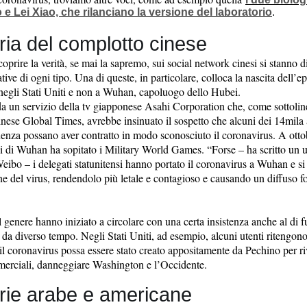
e Lei Xiao, che rilanciano la versione del laboratorio
.
ria del complotto cinese
scoprire la verità, se mai la sapremo, sui social network cinesi si stanno
ative di ogni tipo. Una di queste, in particolare, colloca la nascita dell’
negli Stati Uniti e non a Wuhan, capoluogo dello Hubei.
da un servizio della tv giapponese Asahi Corporation che, come sottoline
inese Global Times, avrebbe insinuato il sospetto che alcuni dei 14mila
uenza possano aver contratto in modo sconosciuto il coronavirus. A ottob
i di Wuhan ha sopitato i Military World Games. “Forse – ha scritto un u
eibo – i delegati statunitensi hanno portato il coronavirus a Wuhan e si 
e del virus, rendendolo più letale e contagioso e causando un diffuso f
 genere hanno iniziato a circolare con una certa insistenza anche al di f
da diverso tempo. Negli Stati Uniti, ad esempio, alcuni utenti ritengono 
 il coronavirus possa essere stato creato appositamente da Pechino per ri
erciali, danneggiare Washington e l’Occidente.
rie arabe e americane