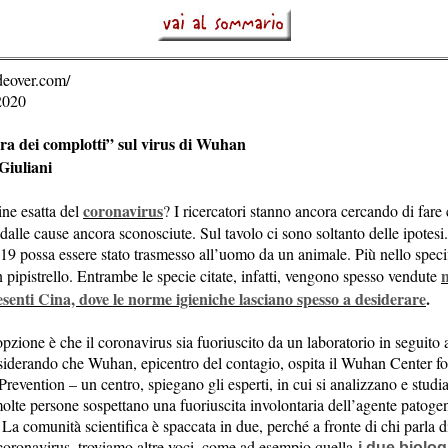
sideover.com/
2020
ra dei complotti” sul virus di Wuhan
 Giuliani
coronavirus
ine esatta del
?
I ricercatori stanno ancora cercando di fare
alle cause ancora sconosciute. Sul tavolo ci sono soltanto delle ipotesi
-19 possa essere stato trasmesso all’uomo da un animale. Più nello speci
n
 pipistrello. Entrambe le specie citate, infatti, vengono spesso vendute
senti Cina, dove le norme igieniche lasciano spesso a desiderare
.
zione è che il coronavirus sia fuoriuscito da un laboratorio in seguito 
derando che Wuhan, epicentro del contagio, ospita il Wuhan Center fo
revention – un centro, spiegano gli esperti, in cui si analizzano e studi
molte persone sospettano una fuoriuscita involontaria dell’agente patoge
. La comunità scientifica è spaccata in due, perché a fronte di chi parla d
 coronavirus, troviamo altre voci, come ad esempio quella
i due biolog