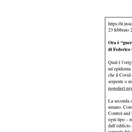
https://it.in
23 febbraio 
Ora è “guer
di Federico
Qual è l’orig
un’epidemia d
che il Covid
serpente o un
popolari pre
La seconda op
umano. Consi
Control and P
ogni tipo – 
dall’edificio
naturale del