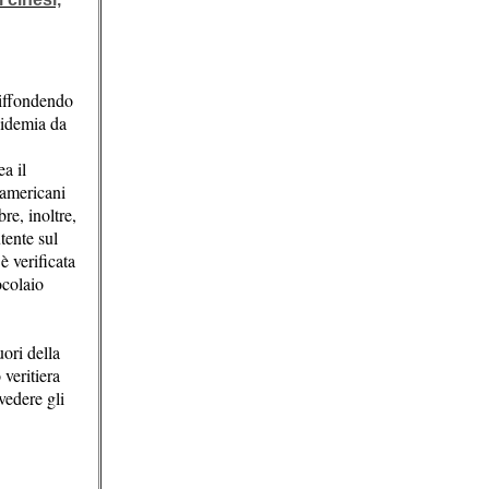
 diffondendo
epidemia da
a il
 americani
re, inoltre,
tente sul
è verificata
ocolaio
uori della
veritiera
vedere gli