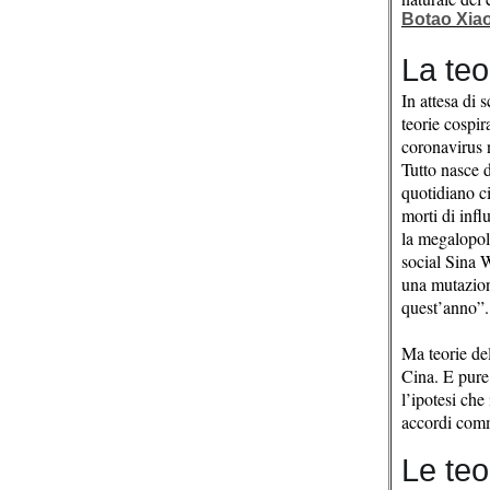
Botao Xiao 
La teo
In attesa di 
teorie cospir
coronavirus 
Tutto nasce 
quotidiano c
morti di infl
la megalopol
social Sina W
una mutazion
quest’anno”.
Ma teorie del
Cina. E pure 
l’ipotesi che
accordi comm
Le teo