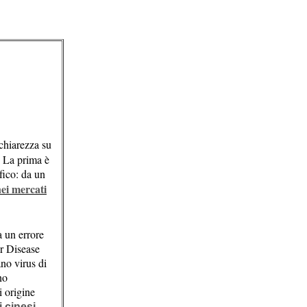
 chiarezza su
. La prima è
fico: da un
ei mercati
a un errore
r Disease
ano virus di
no
i origine
i cinesi,