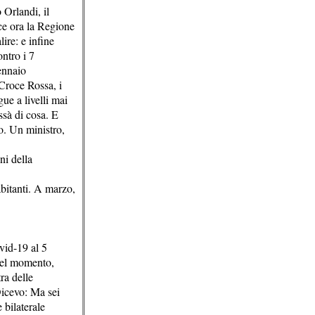
 Orlandi, il
ce ora la Regione
ire: e infine
ntro i 7
gennaio
 Croce Rossa, i
ue a livelli mai
ssà di cosa. E
o. Un ministro,
ni della
bitanti. A marzo,
vid-19 al 5
quel momento,
ra delle
Dicevo: Ma sei
 bilaterale