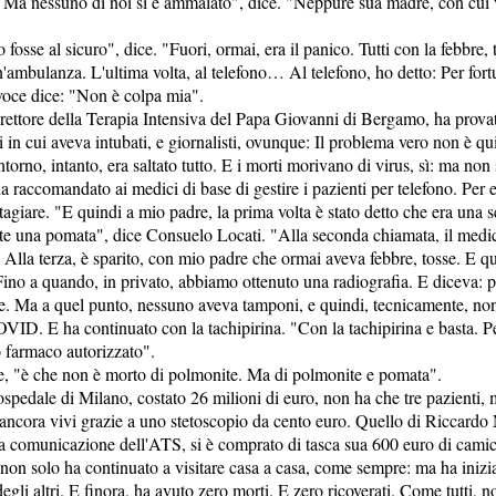
s. Ma nessuno di noi si è ammalato", dice. "Neppure sua madre, con cui
fosse al sicuro", dice. "Fuori, ormai, era il panico. Tutti con la febbre, t
ambulanza. L'ultima volta, al telefono… Al telefono, ho detto: Per fortun
 voce dice: "Non è colpa mia".
irettore della Terapia Intensiva del Papa Giovanni di Bergamo, ha prova
i in cui aveva intubati, e giornalisti, ovunque: Il problema vero non è qui
ntorno, intanto, era saltato tutto. E i morti morivano di virus, sì: ma non
a raccomandato ai medici di base di gestire i pazienti per telefono. Per e
tagiare. "E quindi a mio padre, la prima volta è stato detto che era una s
nte una pomata", dice Consuelo Locati. "Alla seconda chiamata, il medi
 Alla terza, è sparito, con mio padre che ormai aveva febbre, tosse. E q
Fino a quando, in privato, abbiamo ottenuto una radiografia. E diceva: 
ice. Ma a quel punto, nessuno aveva tamponi, e quindi, tecnicamente, non 
VID. E ha continuato con la tachipirina. "Con la tachipirina e basta. P
o farmaco autorizzato".
ice, "è che non è morto di polmonite. Ma di polmonite e pomata".
spedale di Milano, costato 26 milioni di euro, non ha che tre pazienti, m
 ancora vivi grazie a uno stetoscopio da cento euro. Quello di Riccard
la comunicazione dell'ATS, si è comprato di tasca sua 600 euro di camic
non solo ha continuato a visitare casa a casa, come sempre: ma ha inizia
egli altri. E finora, ha avuto zero morti. E zero ricoverati. Come tutti, n