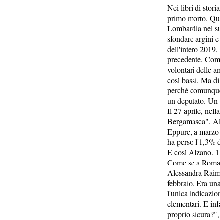
Nei libri di stor
primo morto. Qui,
Lombardia nel suo
sfondare argini e
dell'intero 2019,
precedente. Come 
volontari delle a
così bassi. Ma di
perché comunque, 
un deputato. Un 
Il 27 aprile, nel
Bergamasca". Alz
Eppure, a marzo 
ha perso l'1,3% 
E così Alzano. 1
Come se a Roma i
Alessandra Raimo
febbraio. Era una
l'unica indicazio
elementari. E inf
proprio sicura?",