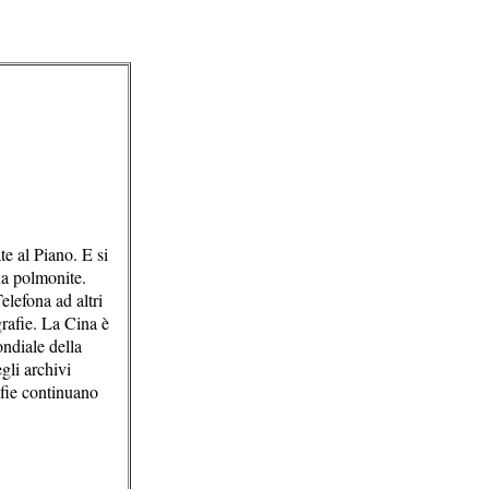
te al Piano. E si
ana polmonite.
elefona ad altri
grafie. La Cina è
ndiale della
gli archivi
afie continuano