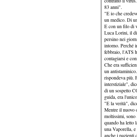
contratto il viru
83 anni".
"E io che credevo 
un medico. Di un'
E con un filo di
Luca Lorini, il d
persino nei giorn
intorno. Perché i
febbraio, l'ATS h
contagiarsi e con
Che era sufficie
un antistaminico.
rispondeva più. 
interstiziale", d
di un sospetto CO
guida, era l'unic
"E la verità", d
Mentre il nuovo o
moltissimi, sono
quando ha letto 
una Vaporella, e 
anche i pazienti d