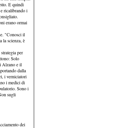
ito. E quindi
 e ricalibrando i
onsigliato.
oni erano ormai
e. "Conosci il
a la scienza, è
strategia per
ttono: Solo
 Alzano e il
mportando dalla
, i verniciatori
no i medici di
ulatorio. Sono i
 Non sugli
racciamento dei