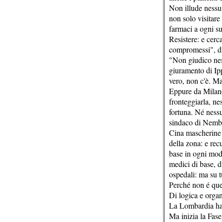
Non illude nessu
non solo visitare 
farmaci a ogni su
Resistere: e cer
compromessi", di
"Non giudico nes
giuramento di Ipp
vero, non c'è. Ma
Eppure da Milano
fronteggiarla, ne
fortuna. Né ness
sindaco di Nembr
Cina mascherine bo
della zona: e re
base in ogni mod
medici di base, d
ospedali: ma su tu
Perché non é ques
Di logica e orga
La Lombardia ha 
Ma inizia la Fase