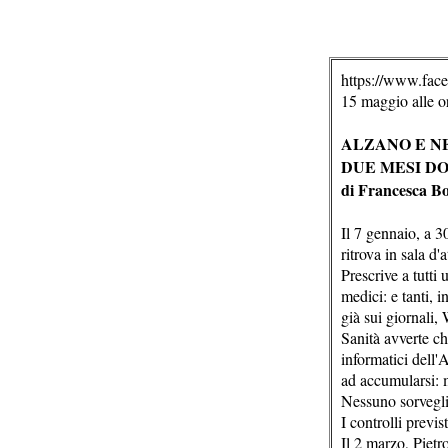
https://www.face
15 maggio alle o
ALZANO E N
DUE MESI D
di Francesca Bo
Il 7 gennaio, a 3
ritrova in sala d
Prescrive a tutti 
medici: e tanti, 
già sui giornali,
Sanità avverte ch
informatici dell'
ad accumularsi: 
Nessuno sorvegli
I controlli previs
Il 2 marzo, Pietr