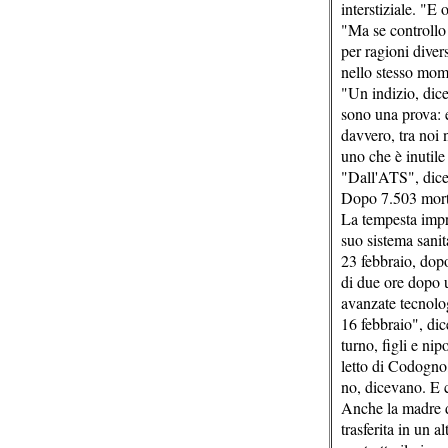
interstiziale. "E
"Ma se controllo 
per ragioni diver
nello stesso mome
"Un indizio, dice
sono una prova: e
davvero, tra noi
uno che è inutile
"Dall'ATS", dice,
Dopo 7.503 mort
La tempesta impro
suo sistema sanita
23 febbraio, dopo
di due ore dopo u
avanzate tecnolog
16 febbraio", dic
turno, figli e ni
letto di Codogno
no, dicevano. E c
Anche la madre di
trasferita in un 