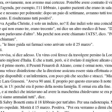
 ora, ovviamente, non avremo mai certezze. Potrebbe avere contratto il vi
l'agenda, per esempio, l'11 febbraio, i quattro pazienti che erano in sala
se e nessuno per polmonite: dopo un paio di settimane, avranno tutti toss
nto. E risulteranno tutti positivi".
va Agatha Christie, è solo un indizio, no? E due indizi solo una coinci
 qui non erano tre, erano trecento", mi dice un altro medico di base. "
 non parlavamo d'altro". Ma perché non avete chiamato l'ATS?, dico. "
 chiamare".
 "le linee guida sui farmaci sono arrivate solo il 25 marzo".
i.
vvisa, si dice adesso. Un virus così feroce da travolgere persino la Lo
rio migliore d'Italia. E che a tratti, però, si è rivelato il migliore allea
 il primo morto, il Pesenti Fenaroli di Alzano, come è ormai noto, viene
na veloce disinfezione che la direzione assicura essere stata effettuata c
ie disponibili: e un'infermiera, con poco più che secchio e stracci. "Mia
e Lara Grasseni. "Aveva 90 anni. E proprio per questo eravamo lì notte e
poti, in 13: perché era il perno della nostra famiglia. E ormai era alla fi
, e ai medici che iniziavano ad avere la mascherina chiedevamo se era p
i siamo ammalati tutti", dice.
 Sabry Bonetti entra il 18 febbraio per tutt'altro. Per una radioterapia
altro ospedale. Morirà il 15 marzo. Positiva. "Poi ora verranno a dirmi ch