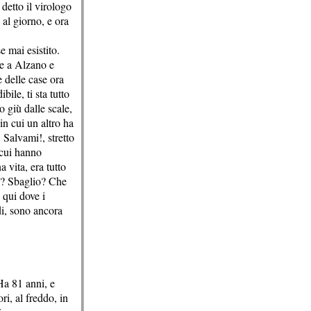
 detto il virologo
al giorno, e ora
e mai esistito.
ece a Alzano e
 delle case ora
ile, ti sta tutto
o giù dalle scale,
in cui un altro ha
, Salvami!, stretto
 cui hanno
 vita, era tutto
io? Sbaglio? Che
- qui dove i
idi, sono ancora
Ha 81 anni, e
i, al freddo, in