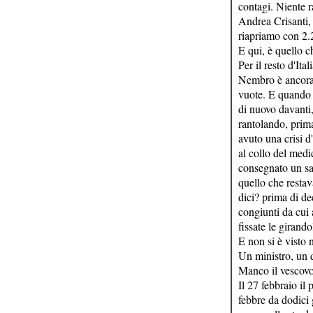
contagi. Niente ra
Andrea Crisanti, 
riapriamo con 2.2
E qui, è quello ch
Per il resto d'Ita
Nembro è ancora t
vuote. E quando da
di nuovo davanti,
rantolando, prima
avuto una crisi d'
al collo del medi
consegnato un sac
quello che restav
dici? prima di dec
congiunti da cui a
fissate le girando
E non si è visto
Un ministro, un 
Manco il vescovo
Il 27 febbraio il
febbre da dodici 