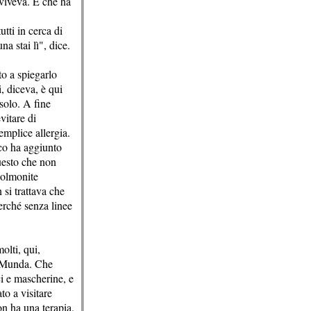
 viveva. E che ha
utti in cerca di
a stai lì", dice.
to a spiegarlo
, diceva, è qui
 solo. A fine
vitare di
emplice allergia.
co ha aggiunto
uesto che non
polmonite
si trattava che
erché senza linee
olti, qui,
o Munda. Che
i e mascherine, e
to a visitare
on ha una terapia.