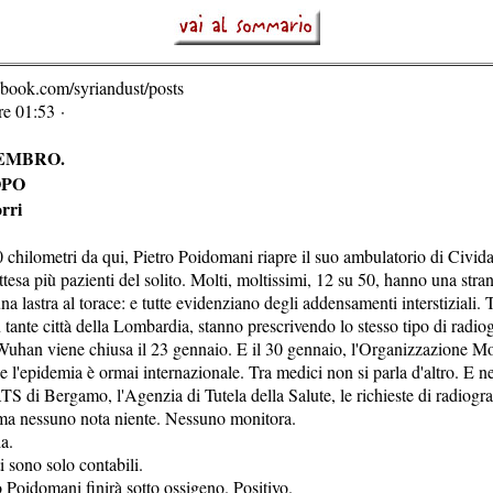
book.com/syriandust/posts
re 01:53 ·
EMBRO.
OPO
rri
0 chilometri da qui, Pietro Poidomani riapre il suo ambulatorio di Civida
'attesa più pazienti del solito. Molti, moltissimi, 12 su 50, hanno una str
una lastra al torace: e tutte evidenziano degli addensamenti interstiziali. T
in tante città della Lombardia, stanno prescrivendo lo stesso tipo di radio
 Wuhan viene chiusa il 23 gennaio. E il 30 gennaio, l'Organizzazione Mo
e l'epidemia è ormai internazionale. Tra medici non si parla d'altro. E ne
ATS di Bergamo, l'Agenzia di Tutela della Salute, le richieste di radiogr
ma nessuno nota niente. Nessuno monitora.
a.
ti sono solo contabili.
o Poidomani finirà sotto ossigeno. Positivo.