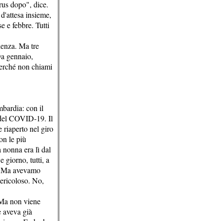
rus dopo", dice.
 d'attesa insieme,
e e febbre. Tutti
denza. Ma tre
Da gennaio,
Perché non chiami
mbardia: con il
to del COVID-19. Il
 riaperto nel giro
on le più
 nonna era lì dal
 giorno, tutti, a
ne. Ma avevamo
ericoloso. No,
. Ma non viene
e aveva già