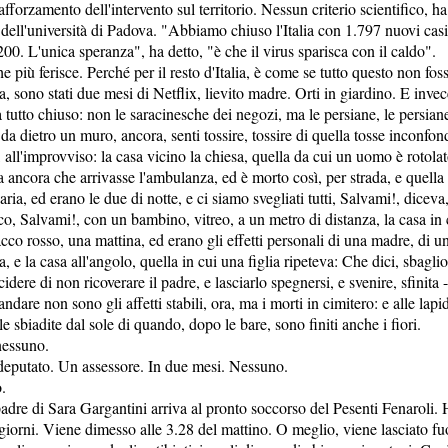
fforzamento dell'intervento sul territorio. Nessun criterio scientifico, ha
dell'università di Padova. "Abbiamo chiuso l'Italia con 1.797 nuovi casi 
00. L'unica speranza", ha detto, "è che il virus sparisca con il caldo".
e più ferisce. Perché per il resto d'Italia, è come se tutto questo non foss
lia, sono stati due mesi di Netflix, lievito madre. Orti in giardino. E inv
utto chiuso: non le saracinesche dei negozi, ma le persiane, le persiane
 dietro un muro, ancora, senti tossire, tossire di quella tosse inconfondib
 all'improvviso: la casa vicino la chiesa, quella da cui un uomo è rotolat
 ancora che arrivasse l'ambulanza, ed è morto così, per strada, e quella 
aria, ed erano le due di notte, e ci siamo svegliati tutti, Salvami!, diceva
co, Salvami!, con un bambino, vitreo, a un metro di distanza, la casa in
co rosso, una mattina, ed erano gli effetti personali di una madre, di una
a, e la casa all'angolo, quella in cui una figlia ripeteva: Che dici, sbagl
idere di non ricoverare il padre, e lasciarlo spegnersi, e svenire, sfinita 
ndare non sono gli affetti stabili, ora, ma i morti in cimitero: e alle lap
le sbiadite dal sole di quando, dopo le bare, sono finiti anche i fiori.
 nessuno.
deputato. Un assessore. In due mesi. Nessuno.
.
 padre di Sara Gargantini arriva al pronto soccorso del Pesenti Fenaroli. 
giorni. Viene dimesso alle 3.28 del mattino. O meglio, viene lasciato fuor