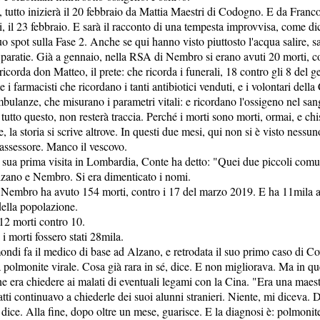
ia, tutto inizierà il 20 febbraio da Mattia Maestri di Codogno. E da Franco
 il 23 febbraio. E sarà il racconto di una tempesta improvvisa, come di
 spot sulla Fase 2. Anche se qui hanno visto piuttosto l'acqua salire, sal
 paratie. Già a gennaio, nella RSA di Nembro si erano avuti 20 morti, co
 ricorda don Matteo, il prete: che ricorda i funerali, 18 contro gli 8 del 
i farmacisti che ricordano i tanti antibiotici venduti, e i volontari della
mbulanze, che misurano i parametri vitali: e ricordano l'ossigeno nel sang
 tutto questo, non resterà traccia. Perché i morti sono morti, ormai, e chi
la storia si scrive altrove. In questi due mesi, qui non si è visto nessun
assessore. Manco il vescovo.
la sua prima visita in Lombardia, Conte ha detto: "Quei due piccoli comu
ano e Nembro. Si era dimenticato i nomi.
Nembro ha avuto 154 morti, contro i 17 del marzo 2019. E ha 11mila a
della popolazione.
12 morti contro 10.
 morti fossero stati 28mila.
ndi fa il medico di base ad Alzano, e retrodata il suo primo caso di Co
 polmonite virale. Cosa già rara in sé, dice. E non migliorava. Ma in 
ne era chiedere ai malati di eventuali legami con la Cina. "Era una maest
atti continuavo a chiederle dei suoi alunni stranieri. Niente, mi diceva. 
 dice. Alla fine, dopo oltre un mese, guarisce. E la diagnosi è: polmonite