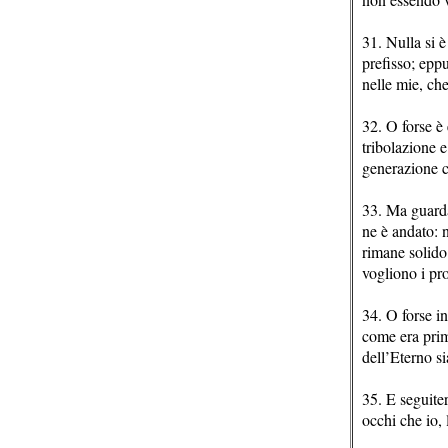
31. Nulla si è
prefisso; eppu
nelle mie, che
32. O forse è 
tribolazione e
generazione c
33. Ma guardat
ne è andato: n
rimane solido
vogliono i prof
34. O forse in
come era prim
dell’Eterno si
35. E seguiter
occhi che io, 