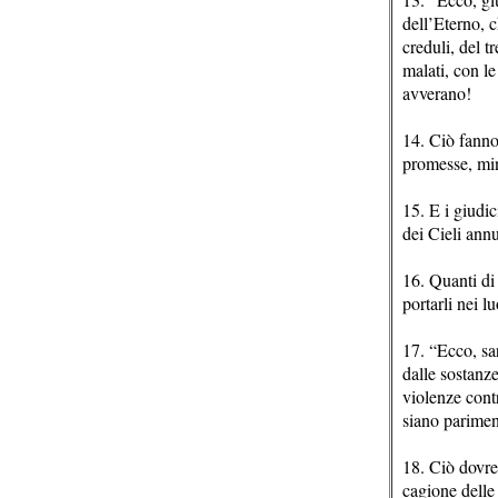
dell’Eterno, c
creduli, del t
malati, con le
avverano!
14. Ciò fanno
promesse, min
15. E i giudic
dei Cieli annu
16. Quanti di 
portarli nei l
17. “Ecco, sar
dalle sostanze
violenze contr
siano pariment
18. Ciò dovre
cagione delle 