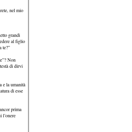
rete, nel mio
detto grandi
dere al figlio
a te?”
rne”? Non
testà di dirvi
a e la umanità
natura di esse
a ancor prima
i l’onere