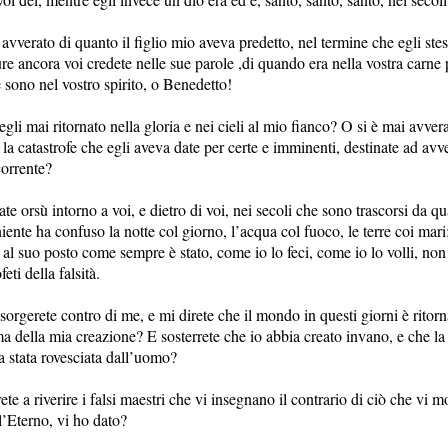
 avverato di quanto il figlio mio aveva predetto, nel termine che egli ste
re ancora voi credete nelle sue parole ,di quando era nella vostra carne 
 sono nel vostro spirito, o Benedetto!
egli mai ritornato nella gloria e nei cieli al mio fianco? O si è mai avver
 la catastrofe che egli aveva date per certe e imminenti, destinate ad avve
orrente?
e orsù intorno a voi, e dietro di voi, nei secoli che sono trascorsi da q
iente ha confuso la notte col giorno, l’acqua col fuoco, le terre coi mar
 al suo posto come sempre è stato, come io lo feci, come io lo volli, no
eti della falsità.
sorgerete contro di me, e mi direte che il mondo in questi giorni è ritor
a della mia creazione? E sosterrete che io abbia creato invano, e che la
a stata rovesciata dall’uomo?
ete a riverire i falsi maestri che vi insegnano il contrario di ciò che vi m
l’Eterno, vi ho dato?