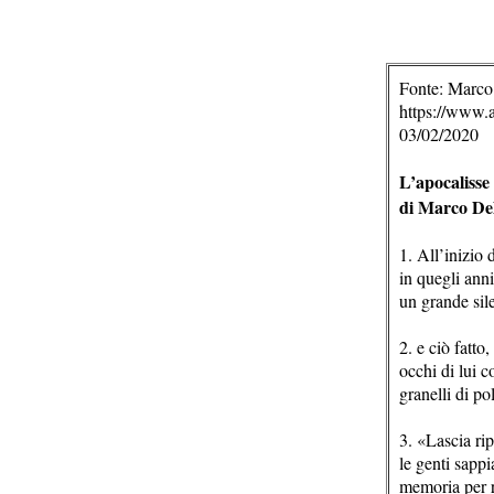
Fonte: Marco
https://www.ar
03/02/2020
L’apocalisse 
di Marco De
1. All’inizio
in quegli anni
un grande sile
2. e ciò fatt
occhi di lui c
granelli di po
3. «Lascia rip
le genti sapp
memoria per r