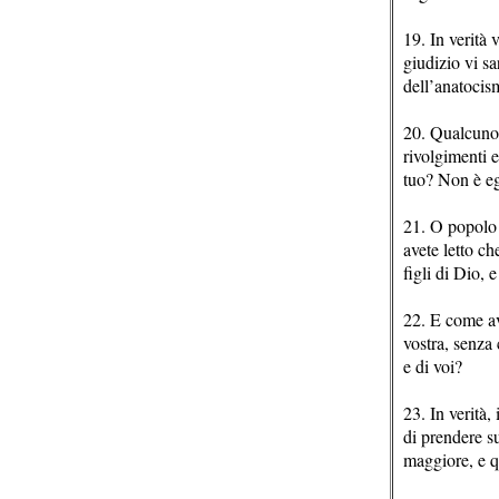
19. In verità 
giudizio vi sa
dell’anatocis
20. Qualcuno d
rivolgimenti 
tuo? Non è eg
21. O popolo 
avete letto ch
figli di Dio, 
22. E come av
vostra, senza 
e di voi?
23. In verità, 
di prendere su
maggiore, e qu