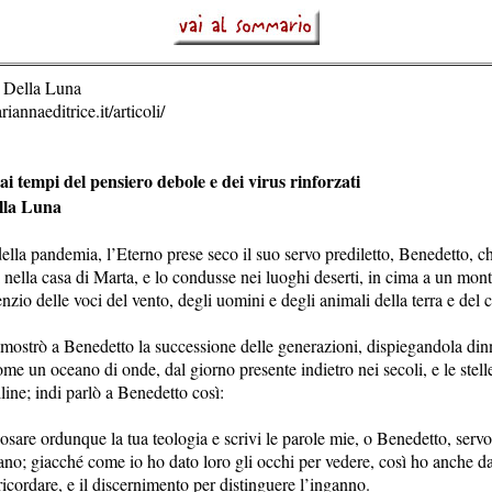
 Della Luna
iannaeditrice.it/articoli/
ai tempi del pensiero debole e dei virus rinforzati
lla Luna
 della pandemia, l’Eterno prese seco il suo servo prediletto, Benedetto, 
 nella casa di Marta, e lo condusse nei luoghi deserti, in cima a un mont
nzio delle voci del vento, degli uomini e degli animali della terra e del c
o, mostrò a Benedetto la successione delle generazioni, dispiegandola din
ome un oceano di onde, dal giorno presente indietro nei secoli, e le stel
lline; indi parlò a Benedetto così:
osare ordunque la tua teologia e scrivi le parole mie, o Benedetto, serv
iano; giacché come io ho dato loro gli occhi per vedere, così ho anche da
icordare, e il discernimento per distinguere l’inganno.