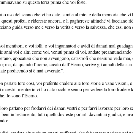
mminavano su questa terra prima che voi foste.
atto uso del senno che vi ho dato, simile al mio, e della memoria che vi 
i questi profeti, e ridereste ancora, e li paghereste affinché vi facciano r
cciano guida verso me e verso la verità e verso la salvezza, che essi no
oi mentitori, o voi folli, o voi ingannatori e avidi di danari mal guadagn
le anni voi e altri come voi, venuti prima di voi, andate preannunciando 
verano, apocalissi che non avvengono, catastrofi che nessuno vede mai, 
; ma, da quando l’uomo, creato dall’Eterno, scrive gli annali della sua 
date predicendo si è mai avverato.”.
 parlate loro così, voi preferite credere alle loro storie e vane visioni, e 
i maestri, mentre io vi ho dato occhi e senno per vedere la loro frode e la
he. Io sono l’Eterno.
loro parlano per frodarvi dei danari vostri e per farvi lavorare per loro
o beni in testamento, tutti quelli dovreste portarli davanti ai giudici, e inv
endo:
dici, rendete giustizia su questi truffatori, che falsamente parlano nel 