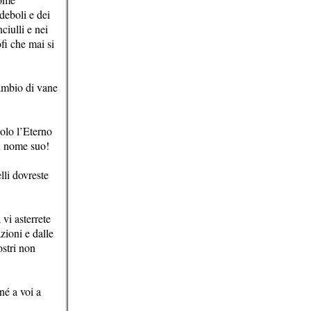
 deboli e dei
ciulli e nei
fi che mai si
cambio di vane
solo l’Eterno
in nome suo!
lli dovreste
 vi asterrete
zioni e dalle
ostri non
né a voi a