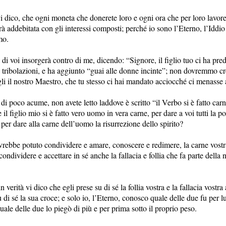
vi dico, che ogni moneta che donerete loro e ogni ora che per loro lavore
rà addebitata con gli interessi composti; perché io sono l’Eterno, l’Iddio
mo.
i voi insorgerà contro di me, dicendo: “Signore, il figlio tuo ci ha pre
e tribolazioni, e ha aggiunto “guai alle donne incinte”; non dovremmo cre
li il nostro Maestro, che tu stesso ci hai mandato acciocché ci menasse 
di poco acume, non avete letto laddove è scritto “il Verbo si è fatto ca
e il figlio mio si è fatto vero uomo in vera carne, per dare a voi tutti la po
e per dare alla carne dell’uomo la risurrezione dello spirito?
rebbe potuto condividere e amare, conoscere e redimere, la carne vostr
condividere e accettare in sé anche la fallacia e follia che fa parte della 
in verità vi dico che egli prese su di sé la follia vostra e la fallacia vostr
 di sé la sua croce; e solo io, l’Eterno, conosco quale delle due fu per lu
ale delle due lo piegò di più e per prima sotto il proprio peso.