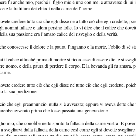
ere fu anche mio, perché il figlio mio è uno con me; e attraverso di lui 
ce e la trafittura dei chiodi nella carne dell’uomo.
vete credere tutto ciò che egli disse né a tutto ciò che egli credette, poi
 uomini fallace e talora persino folle. Io vi dico che il calice che dovet
ella sua passione era l’amaro calice del risveglio e della verità.
 che conoscesse il dolore e la paura, l’inganno e la morte, l’oblio di sé st
iai il calice affinché prima di morire si ricordasse di essere dio, e si svegl
sere uomo, e della paura di perdere il corpo. E la bevanda gli fu amara, 
 carne.
vete credere tutto ciò che egli disse né tutto ciò che egli credette, poiché
o la sua predizione.
i ciò che egli preannunziò, nulla si è avverato; eppure vi aveva detto che 
sarebbe avverato prima che fosse passata una generazione.
lio mio, che conobbe nello spirito la fallacia della carne vostra! E pover
 a svegliarvi dalla fallacia della carne così come egli si dovette svegliare
i dèi, mentre egli invece un dio era ed è, santo, santo, santo, nei secoli