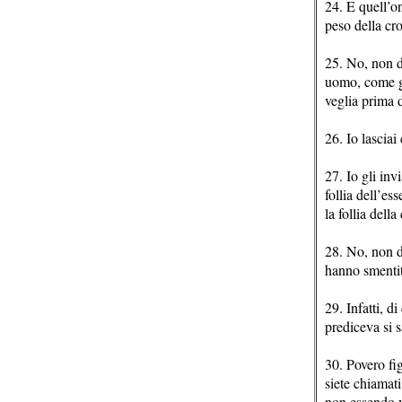
24. E quell’on
peso della cro
25. No, non do
uomo, come gli
veglia prima d
26. Io lasciai
27. Io gli inv
follia dell’es
la follia della
28. No, non do
hanno smentit
29. Infatti, d
prediceva si 
30. Povero fig
siete chiamati
non essendo vo