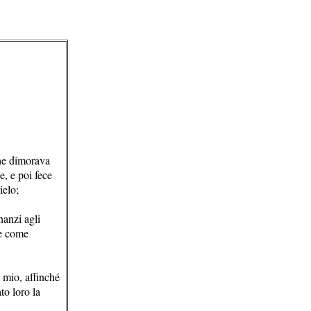
che dimorava
e, e poi fece
ielo;
nanzi agli
le come
o mio, affinché
to loro la