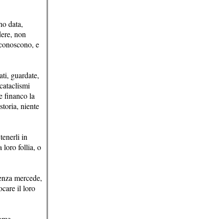
ho data,
idere, non
n conoscono, e
ati, guardate,
cataclismi
e financo la
storia, niente
tenerli in
 loro follia, o
 senza mercede,
ocare il loro
nome