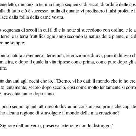
enedetto, dinnanzi a te: una lunga sequenza di secoli di ordine delle cos
ulla di tutto ciò è successo, nulla di quanto vi predissero i falsi profeti e 
llace dalla follia della carne vostra.
sequenza di secoli in cui il dì e la notte si succedono con ordine, e le 
 terre, e la terra fruttifica ogni anno secondo la natura delle piante, e le
 come sempre;
ondo natura avvennero i terremoti, le eruzioni e diluvi, pure il diluvio c
a mia ira, e dopo il quale la vita riprese come prima, come pure dopo gli al
nire.
sta davanti agli occhi che io, l’Eterno, vi ho dati: il mondo che io ho cre
o lentamente, secolo dopo secolo, così come molto lentamente si corr
e invecchia, anno dopo anno.
i poco senno, quanti altri secoli dovranno consumarsi, prima che capiate
 ho alcuna ragione di stravolgere il mondo della mia creazione?
 Signore dell’universo, preservo le terre, e non lo distruggo?