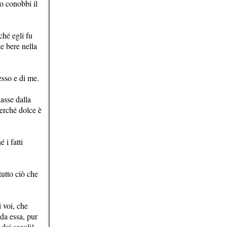
io conobbi il
ché egli fu
te bere nella
esso e di me.
iasse dalla
perché dolce è
 i fatti
tutto ciò che
i voi, che
 da essa, pur
 dei secoli!