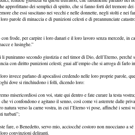
he approfittano dei semplici di spirito, che si fanno forti del tremore dei
remore che essi suscitano nei vecchi e nelle donnette, negli stolti e nei fan
 loro parole di minaccia e di punizioni celesti e di preannunciate catastro
 con frode, per carpire i loro danari e il loro lavoro senza mercede, in 
acce e lusinghe.”
i li puniranno secondo giustizia e nel timor di Dio, dell’Eterno, perché 
ncia con diritto punizioni celesti; guai all’empio che si arroga di farlo 
loro invece parlano di apocalissi credendo nelle loro proprie parole, que
uoghi dove si rinchiudono i folli, dicendo loro:
emo misericordiosi con voi, state qui dentro e fate curare la testa vostra;
 che vi confondono e agitano il senno, così come vi asterrete dalle priva
o natura verso la carne vostra, in cui l’Eterno vi pose, affinché i sensi v
i turbati”;
ste fare, o Benedetto, servo mio, acciocché costoro non nuocciano a sé 
loro convinzioni deliranti.