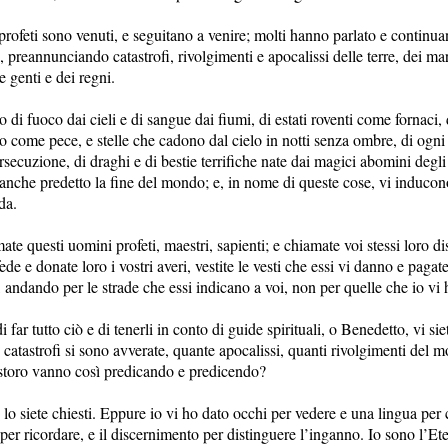
 profeti sono venuti, e seguitano a venire; molti hanno parlato e continua
preannunciando catastrofi, rivolgimenti e apocalissi delle terre, dei mar
e genti e dei regni.
o di fuoco dai cieli e di sangue dai fiumi, di estati roventi come fornaci, 
ro come pece, e stelle che cadono dal cielo in notti senza ombre, di ogni 
rsecuzione, di draghi e di bestie terrifiche nate dai magici abomini degl
anche predetto la fine del mondo; e, in nome di queste cose, vi inducono
da.
ate questi uomini profeti, maestri, sapienti; e chiamate voi stessi loro di
fede e donate loro i vostri averi, vestite le vesti che essi vi danno e pagat
, andando per le strade che essi indicano a voi, non per quelle che io vi
 far tutto ciò e di tenerli in conto di guide spirituali, o Benedetto, vi sie
 catastrofi si sono avverate, quante apocalissi, quanti rivolgimenti del m
storo vanno così predicando e predicendo?
lo siete chiesti. Eppure io vi ho dato occhi per vedere e una lingua per 
r ricordare, e il discernimento per distinguere l’inganno. Io sono l’Ete