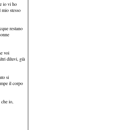
e io vi ho
il mio stesso
acque restano
 donne
he voi
tri diluvi, già
ato si
ompe il corpo
 che io,