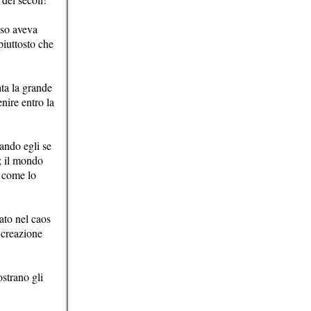
sso aveva
piuttosto che
ata la grande
nire entro la
uando egli se
i; il mondo
n come lo
nato nel caos
 creazione
ostrano gli