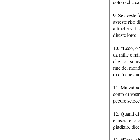
coloro che ca
9. Se aveste f
avreste riso d
affinché vi fa
direste loro:
10. “Ecco, o v
da mille e mil
che non si in
fine del mondo
di ciò che an
11. Ma voi non
conto di vostr
pecore sciocc
12. Quanti di 
e lasciare lor
giudizio, dic
13. “Ecco, giu