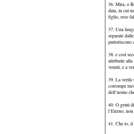
36. Mira, o B
data, in cui n
figlio, reso fa
37. Una lunga 
separate dalle
partoriscono
38. e così sec
attribuite all
venuti, e a ve
39. La verità 
corrompe molt
dell’uomo ch
40. O genti d
l’Eterno, non
41. Che io, il