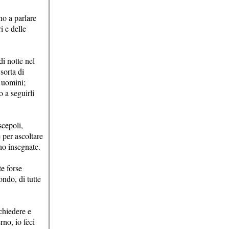
no a parlare
i e delle
di notte nel
sorta di
i uomini;
 a seguirli
scepoli,
e per ascoltare
 ho insegnate.
te forse
ondo, di tutte
chiedere e
rno, io feci