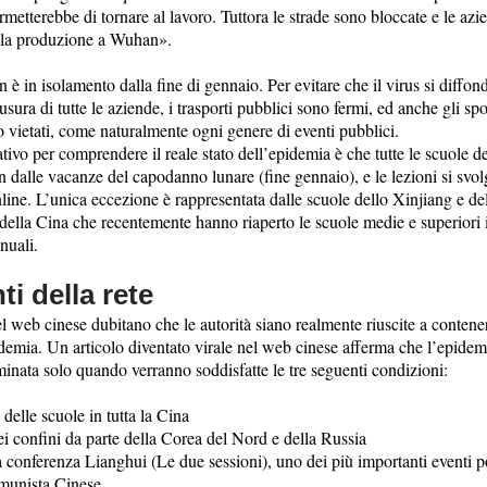
rmetterebbe di tornare al lavoro. Tuttora le strade sono bloccate e le az
 la produzione a Wuhan».
è in isolamento dalla fine di gennaio. Per evitare che il virus si diffond
usura di tutte le aziende, i trasporti pubblici sono fermi, ed anche gli sp
vietati, come naturalmente ogni genere di eventi pubblici.
tivo per comprendere il reale stato dell’epidemia è che tutte le scuole de
n dalle vacanze del capodanno lunare (fine gennaio), e le lezioni si svo
ine. L’unica eccezione è rappresentata dalle scuole dello Xinjiang e d
della Cina che recentemente hanno riaperto le scuole medie e superiori 
nuali.
ti della rete
el web cinese dubitano che le autorità siano realmente riuscite a contene
demia. Un articolo diventato virale nel web cinese afferma che l’epidem
inata solo quando verranno soddisfatte le tre seguenti condizioni:
 delle scuole in tutta la Cina
ei confini da parte della Corea del Nord e della Russia
la conferenza Lianghui (Le due sessioni), uno dei più importanti eventi po
munista Cinese.