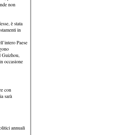
iende non
esse, è stata
ostamenti in
ll’intero Paese
lgono
el Guizhou,
in occasione
re con
ia sarà
litici annuali