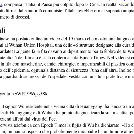
i
, compresa l’Italia: il Paese più colpito dopo la Cina. In realtà, secondo
dati diffusi dalle autorità comuniste, l’Italia avrebbe ormai superato amp
mero di decessi.
li
inese ha postato online un video del 19 marzo che mostra una lunga co
nti al Wuhan Union Hospital, una delle 46 strutture designate alla cura 
rdate! La gente fa la fila davanti al dipartimento per la febbre dello 
utenticità del filmato è stata confermata da Epoch Times. Nel video si c
 in fila con mascherine, camici chirurgici o impermeabili di plastica co
o dell’epidemia, ognuna a distanza di sicurezza l’una dall’altra. Inoltre 
 guardia di sicurezza dell’ospedale, vestita con una tuta protettiva e u
//youtu.be/WFL9Wqk-5Sk
 il signor Wu residente nella vicina città di Huanggang, ha lanciato un 
le di Huanggang o di Wuhan ha potuto diagnosticare la sua malattia, p
azienti affetti dal virus del Pcc.
ervista telefonica con Epoch Times la figlia di Wu ha dichiarato: «Ho c
an, mi hanno risposto che probabilmente mio padre ha un tumore al re