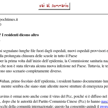
pochtimes.it
0
 I residenti dicono altro
o
nesi segnalano lunghe file fuori dagli ospedali, nuovi ospedali provvisori
alla prolungata chiusura delle scuole in tutto il Paese
er la prima volta dall’inizio dell’epidemia, la Commissione sanitaria na
che non è stata rilevata alcuna nuova infezione nel Paese. Tuttavia, le 
vono uno scenario completamente diverso.
 Wuhan, primo focolaio dell’epidemia, i residenti hanno documentato lu
, mentre sembra che siano state allestite nuove strutture di emergenza per
avirus è ormai noto anche come il virus del Pcc, poiché si è diffuso ne
, dopo che le autorità del Partito Comunista Cinese (Pcc) lo hanno
nasc
occhi della comunità internazionale; questo ha consentito quindi il
propa