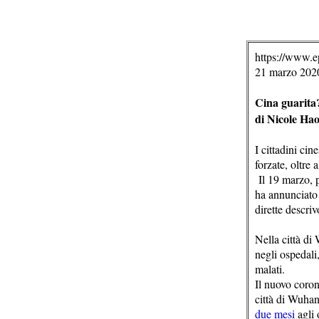
https://www.e
21 marzo 202
Cina guarita?
di Nicole Ha
I cittadini ci
forzate, oltre 
Il 19 marzo, p
ha annunciato 
dirette descri
Nella città di
negli ospedali
malati.
Il nuovo coron
città di Wuhan
due mesi
agli 