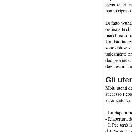
governo] ci pe
hanno ripreso
Di fatto Wuhan 
ordinata la chi
macchina sono 
Un dato indica
sono chiuse si
unicamente onl
due provincie 
degli esami an
Gli uten
Molti utenti d
successo l’epi
veramente term
- La riapertura
- Riapertura d
- Il Pcc terrà 
del Partito Co