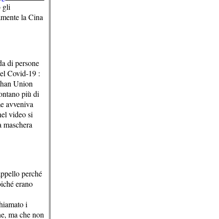
 gli
iamente la Cina
da di persone
del Covid-19 :
Wuhan Union
ontano più di
me avveniva
nel video si
na maschera
appello perché
oiché erano
hiamato i
ne, ma che non