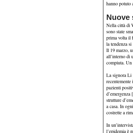
hanno potuto a
Nuove s
Nella città di
sono state sman
prima volta il
la tendenza si
Il 19 marzo, u
all’interno di
compiuta. Un 
La signora Li 
recentemente is
pazienti posit
d’emergenza [i
strutture d’em
a casa. In ogn
costrette a ri
In un’intervis
l’epidemia è m