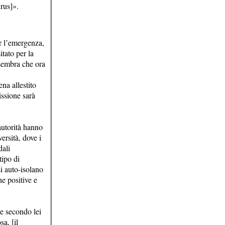
rus]».
er l’emergenza,
itato per la
 sembra che ora
na allestito
issione sarà
autorità hanno
ersità, dove i
dali
tipo di
i auto-isolano
e positive e
he secondo lei
a, [il