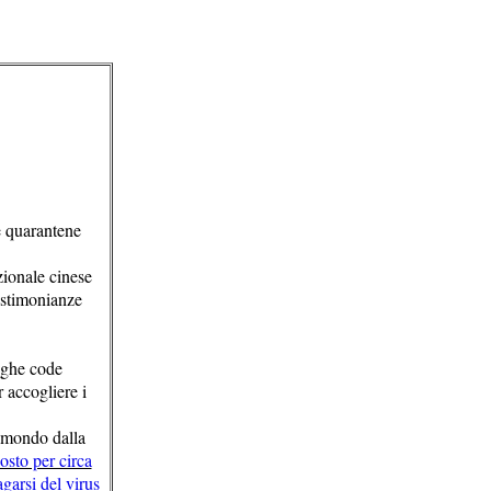
 e quarantene
zionale cinese
testimonianze
nghe code
 accogliere i
l mondo dalla
osto per circa
garsi del virus