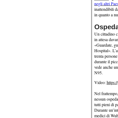
negli altri Paes
inattendibili 
in quanto a nu
Ospeda
Un cittadino c
in attesa dava
«Guardate, gua
Hospital». L’a
trenta persone
durante il picc
vede anche una
N95.
Video:
https:
Nel frattempo,
nessun ospeda
tutti pieni di p
Durante un’int
medici di Wuh