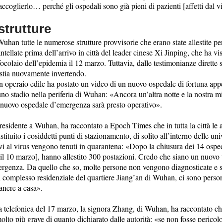
ccoglierlo… perché gli ospedali sono già pieni di pazienti [affetti dal vi
trutture
 Wuhan tutte le numerose strutture provvisorie che erano state allestite p
tellate prima dell’arrivo in città del leader cinese Xi Jinping, che ha vis
 focolaio dell’epidemia il 12 marzo. Tuttavia, dalle testimonianze dirette
 stia nuovamente invertendo.
n operaio edile ha postato un video di un nuovo ospedale di fortuna appe
 uno stadio nella periferia di Wuhan: «Ancora un’altra notte e la nostra m
nuovo ospedale d’emergenza sarà presto operativo».
residente a Wuhan, ha raccontato a Epoch Times che in tutta la città le 
tituito i cosiddetti punti di stazionamento, di solito all’interno delle univ
ivi al virus vengono tenuti in quarantena: «Dopo la chiusura dei 14 ospe
l 10 marzo], hanno allestito 300 postazioni. Credo che siano un nuovo 
ergenza. Da quello che so, molte persone non vengono diagnosticate e s
i complesso residenziale del quartiere Jiang’an di Wuhan, ci sono person
manere a casa».
ta telefonica del 17 marzo, la signora Zhang, di Wuhan, ha raccontato c
olto più grave di quanto dichiarato dalle autorità: «se non fosse pericolos