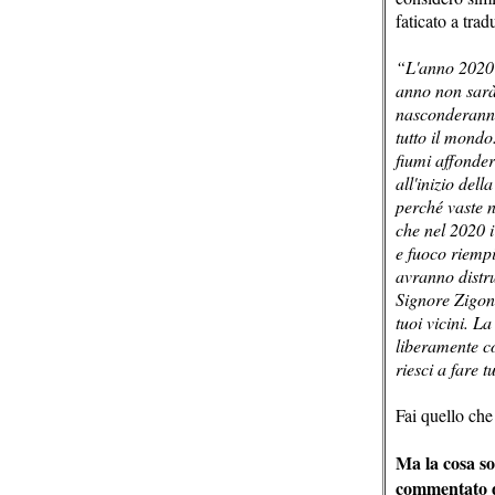
faticato a trad
“L'anno 2020 -
anno non sarà 
nasconderanno 
tutto il mondo
fiumi affonder
all'inizio del
perché vaste n
che nel 2020 i
e fuoco riempi
avranno distru
Signore Zigong
tuoi vicini. L
liberamente co
riesci a fare t
Fai quello che
Ma la cosa so
commentato da