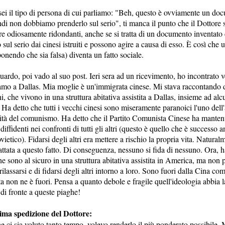
, sei il tipo di persona di cui parliamo: "Beh, questo è ovviamente un d
ndi non dobbiamo prenderlo sul serio", ti manca il punto che il Dottore 
ere odiosamente ridondanti, anche se si tratta di un documento inventato
o sul serio dai cinesi istruiti e possono agire a causa di esso. È così ch
ponendo che sia falsa) diventa un fatto sociale.
uardo, poi vado al suo post. Ieri sera ad un ricevimento, ho incontrato 
mo a Dallas. Mia moglie è un'immigrata cinese. Mi stava raccontando d
i, che vivono in una struttura abitativa assistita a Dallas, insieme ad alcu
 Ha detto che tutti i vecchi cinesi sono miseramente paranoici l'uno dell'
dità del comunismo. Ha detto che il Partito Comunista Cinese ha mantenu
diffidenti nei confronti di tutti gli altri (questo è quello che è successo 
ietico). Fidarsi degli altri era mettere a rischio la propria vita. Naturalm
dattata a questo fatto. Di conseguenza, nessuno si fida di nessuno. Ora, h
e sono al sicuro in una struttura abitativa assistita in America, ma non
rilassarsi e di fidarsi degli altri intorno a loro. Sono fuori dalla Cina co
 non ne è fuori. Pensa a quanto debole e fragile quell'ideologia abbia la
di fronte a queste piaghe!
tima spedizione del Dottore:
e ci sia voluto tanto tempo, volevo renderlo il più ponderato possibile. 