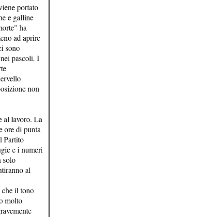
viene portato
he e galline
morte" ha
eno ad aprire
ci sono
nei pascoli. I
rte
ervello
posizione non
e al lavoro. La
e ore di punta
 Partito
gie e i numeri
 solo
tiranno al
 che il tono
no molto
 gravemente