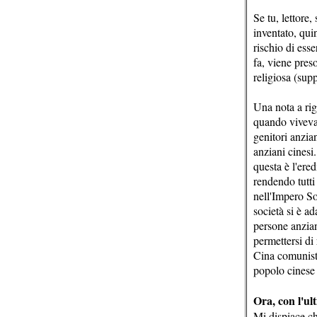
Se tu, lettore
inventato, qui
rischio di ess
fa, viene pres
religiosa (sup
Una nota a rig
quando viveva
genitori anzian
anziani cinesi.
questa è l'ere
rendendo tutti 
nell'Impero Sov
società si è a
persone anzian
permettersi di 
Cina comunista
popolo cinese 
Ora, con l'ul
Mi dispiace ch