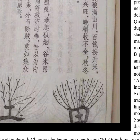
pr
nel
del
Qu
dup
sta
ma
mo
fa 
amp
let
no
"An
int
è d
tra
lin
mo
è s
dia
mol
le all'inglese di Chaucer che leggevamo negli anni '20. Quindi mia mog