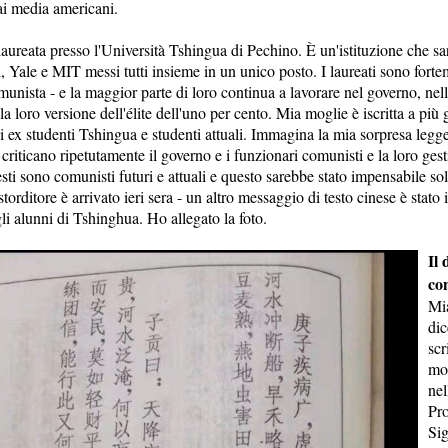
ai media americani.
aureata presso l'Università Tshingua di Pechino. È un'istituzione che sa
, Yale e MIT messi tutti insieme in un unico posto. I laureati sono forte
munista - e la maggior parte di loro continua a lavorare nel governo, nell
la loro versione dell'élite dell'uno per cento. Mia moglie è iscritta a più 
i ex studenti Tshingua e studenti attuali. Immagina la mia sorpresa legg
riticano ripetutamente il governo e i funzionari comunisti e la loro gest
sti sono comunisti futuri e attuali e questo sarebbe stato impensabile so
storditore è arrivato ieri sera - un altro messaggio di testo cinese è stato i
gli alunni di Tshinghua. Ho allegato la foto.
Il 
co
Mi
dic
scr
mo
nel
Pro
Si