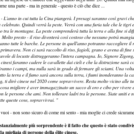
urne una parte - ma in generale - questo è ciò che dice ...
 L'anno in cui tutta la Cina piangerà. I presagi saranno così gravi che
celebrato. Quindi verrà la peste. Verrà con una furia tale che le tigri e 
tra le montagne. La peste comprenderà tutta la terra e alla fine si dif
. Molto presto - il riso diventerà così costoso che nessuno potrà mangi
anno tutte le barche. Le persone in quell'anno potranno raccogliere il r
la primavera. Non ci sarà raccolto di riso, fagioli, grano e avena di fine
uvole di locuste distruggeranno l'intera campagna. Io, Signore Zigong,
 cinesi faranno cadere le cavallette dai cieli e che la distruzione sarà
ranno i campi, ma nulla sarà in grado di fermare gli sciami. Una volta
tto la terra e il fumo sarà ancora sulla terra, i fiumi inonderanno la 
, ti dirò cinese nel 2020 come sopravvivere. Resta molto vicino alle tue
a cosa migliore è aver immagazzinato un sacco di oro e cibo per vivere 
n le persone che ami. Non tollerare ladri tra le persone. Siate uniti e n
utte queste cose, sopravvivrai. "
 vuoi - non sono sicuro di come mi sento - mia moglie ci crede sicurame
stanzialmente più sorprendente è il fatto che questo è stato condivi
 migliaia di persone della élite cinese.