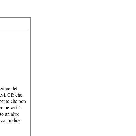
azione del
esi. Ciò che
imento che non
come verità
to un altro
ico mi dice