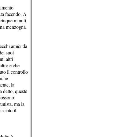
ocumento
sta facendo. A
 cinque minuti
e una menzogna
vecchi amici da
ei suoi
ni altri
altro e che
to il controllo
anche
ente, la
a detto, queste
 possono
munista, ma la
sciato il
Molto è