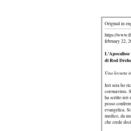
Original in en
https://www.t
february 22, 
L'Apocalisse 
di Rod Dreh
Una locusta in
Ieri sera ho r
coronavirus. S
ha scritto ier
posso conferma
evangelica. So
medico, da un'
che crede deci