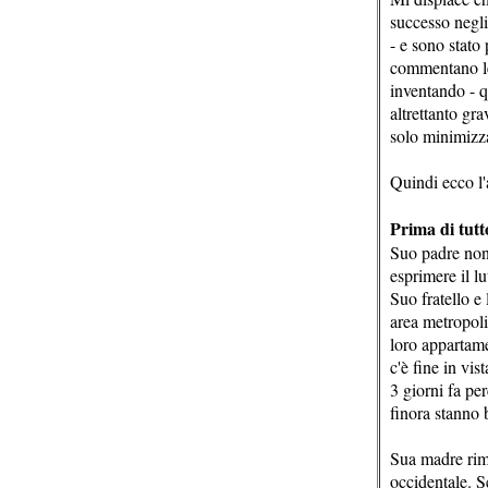
successo negli
- e sono stato
commentano le 
inventando - q
altrettanto gr
solo minimizza
Quindi ecco l'
Prima di tutt
Suo padre non 
esprimere il lu
Suo fratello e
area metropoli
loro appartame
c'è fine in vis
3 giorni fa pe
finora stanno 
Sua madre rima
occidentale. 