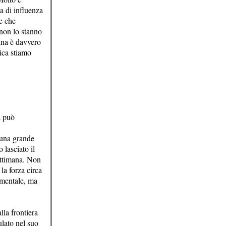
a di influenza
e che
 non lo stanno
ina è davvero
ica stiamo
a può
 una grande
lasciato il
ettimana. Non
la forza circa
 mentale, ma
la frontiera
lato nel suo