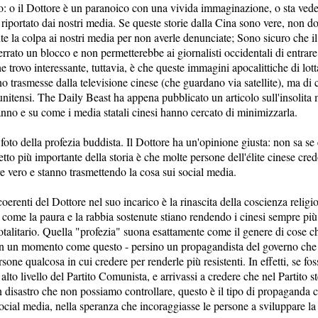
o: o il Dottore è un paranoico con una vivida immaginazione, o sta ve
riportato dai nostri media. Se queste storie dalla Cina sono vere, non d
e la colpa ai nostri media per non averle denunciate; Sono sicuro che i
errato un blocco e non permetterebbe ai giornalisti occidentali di entrare
e trovo interessante, tuttavia, è che queste immagini apocalittiche di lott
o trasmesse dalla televisione cinese (che guardano via satellite), ma di c
unitensi. The Daily Beast ha appena pubblicato un articolo sull'insolita 
anno e su come i media statali cinesi hanno cercato di minimizzarla.
foto della profezia buddista. Il Dottore ha un'opinione giusta: non sa se 
petto più importante della storia è che molte persone dell'élite cinese cr
e vero e stanno trasmettendo la cosa sui social media.
erenti del Dottore nel suo incarico è la rinascita della coscienza religio
 come la paura e la rabbia sostenute stiano rendendo i cinesi sempre più
otalitario. Quella "profezia" suona esattamente come il genere di cose 
in un momento come questo - persino un propagandista del governo che
rsone qualcosa in cui credere per renderle più resistenti. In effetti, se fos
alto livello del Partito Comunista, e arrivassi a credere che nel Partito s
 disastro che non possiamo controllare, questo è il tipo di propaganda c
social media, nella speranza che incoraggiasse le persone a sviluppare la 