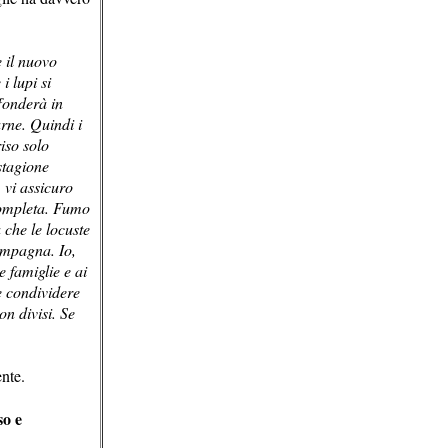
 il nuovo
i lupi si
fonderà in
arne. Quindi i
iso solo
 stagione
 vi assicuro
 completa. Fumo
 che le locuste
campagna. Io,
 famiglie e ai
e condividere
on divisi. Se
nte.
so e