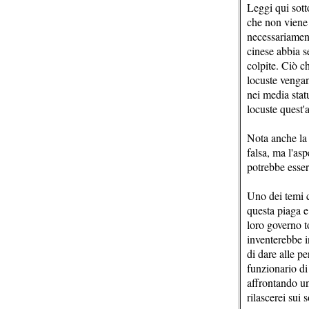
Leggi qui sott
che non viene 
necessariament
cinese abbia s
colpite. Ciò ch
locuste vengan
nei media stat
locuste quest'
Nota anche la 
falsa, ma l'as
potrebbe esser
Uno dei temi co
questa piaga e
loro governo t
inventerebbe 
di dare alle pe
funzionario di 
affrontando un
rilascerei sui 