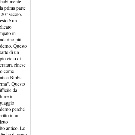
obabilmente
la prima parte
 20° secolo.
esto è un
licato
mpato in
ndarino più
derno. Questo
parte di un
io ciclo di
teratura cinese
to come
tica Bibbia
erna". Questo
ifficile da
durre in
guaggio
derno perché
critto in un
letto
to antico. Lo
lie ha davvero