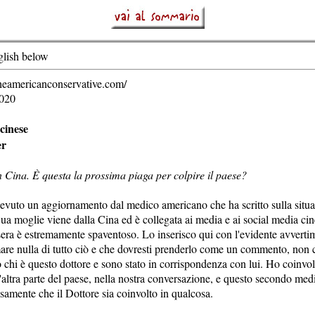
glish below
heamericanconservative.com/
2020
cinese
er
 Cina. È questa la prossima piaga per colpire il paese?
icevuto un aggiornamento dal medico americano che ha scritto sulla situ
ua moglie viene dalla Cina ed è collegata ai media e ai social media cin
i sera è estremamente spaventoso. Lo inserisco qui con l'evidente avvert
re nulla di tutto ciò e che dovresti prenderlo come un commento, non 
 chi è questo dottore e sono stato in corrispondenza con lui. Ho coinvol
altra parte del paese, nella nostra conversazione, e questo secondo med
samente che il Dottore sia coinvolto in qualcosa.