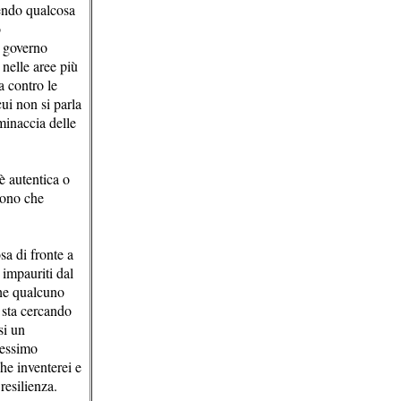
dendo qualcosa
o
l governo
 nelle aree più
a contro le
ui non si parla
minaccia delle
è autentica o
edono che
sa di fronte a
 impauriti dal
che qualcuno
 sta cercando
si un
tessimo
he inventerei e
resilienza.