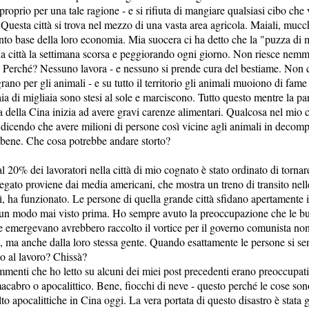
roprio per una tale ragione - e si rifiuta di mangiare qualsiasi cibo che 
. Questa città si trova nel mezzo di una vasta area agricola. Maiali, mucc
to base della loro economia. Mia suocera ci ha detto che la "puzza di 
a città la settimana scorsa e peggiorando ogni giorno. Non riesce nemm
e. Perché? Nessuno lavora - e nessuno si prende cura del bestiame. Non 
rano per gli animali - e su tutto il territorio gli animali muoiono di fame 
aia di migliaia sono stesi al sole e marciscono. Tutto questo mentre la pa
ta della Cina inizia ad avere gravi carenze alimentari. Qualcosa nel mio c
dicendo che avere milioni di persone così vicine agli animali in decom
 bene. Che cosa potrebbe andare storto?
al 20% dei lavoratori nella città di mio cognato è stato ordinato di tornar
legato proviene dai media americani, che mostra un treno di transito nell
ì, ha funzionato. Le persone di quella grande città sfidano apertamente il
un modo mai visto prima. Ho sempre avuto la preoccupazione che le bu
e emergevano avrebbero raccolto il vortice per il governo comunista non
, ma anche dalla loro stessa gente. Quando esattamente le persone si sen
o al lavoro? Chissà?
menti che ho letto su alcuni dei miei post precedenti erano preoccupati
acabro o apocalittico. Bene, fiocchi di neve - questo perché le cose so
o apocalittiche in Cina oggi. La vera portata di questo disastro è stata