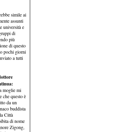
rebbe simile ai
mente assunti
e università e
gruppi di
endo più
ione di questo
lo pochi giorni
nviato a tutti
dottore
ntinua:
a moglie mi
e che questo è
itto da un
naco buddista
la Città
ibita di nome
gnore Zigong,