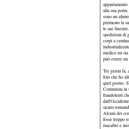
appartamento p
alla sua porta
sono un alimen
permeato la su
le sue finestr
spedizioni di g
corpi a centin
industrializza
medico mi sta 
può essere un
Tre giorni fa, 
foto che ho al
quel giorno. S
Comunista in 
fraudolenti ch
dall'Occidente
sicuro tornand
Alcuni dei com
fosse troppo m
macabre e molt