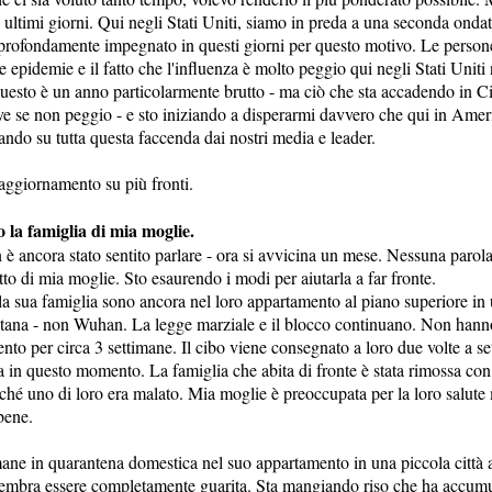
 ultimi giorni. Qui negli Stati Uniti, siamo in preda a una seconda ondat
 profondamente impegnato in questi giorni per questo motivo. Le person
epidemie e il fatto che l'influenza è molto peggio qui negli Stati Uniti
uesto è un anno particolarmente brutto - ma ciò che sta accadendo in C
ave se non peggio - e sto iniziando a disperarmi davvero che qui in Amer
ndo su tutta questa faccenda dai nostri media e leader.
aggiornamento su più fronti.
o la famiglia di mia moglie.
è ancora stato sentito parlare - ora si avvicina un mese. Nessuna parol
tto di mia moglie. Sto esaurendo i modi per aiutarla a far fronte.
 la sua famiglia sono ancora nel loro appartamento al piano superiore in
tana - non Wuhan. La legge marziale e il blocco continuano. Non hanno 
nto per circa 3 settimane. Il cibo viene consegnato a loro due volte a s
ta in questo momento. La famiglia che abita di fronte è stata rimossa con 
rché uno di loro era malato. Mia moglie è preoccupata per la loro salute
bene.
ne in quarantena domestica nel suo appartamento in una piccola città al
Sembra essere completamente guarita. Sta mangiando riso che ha accumu