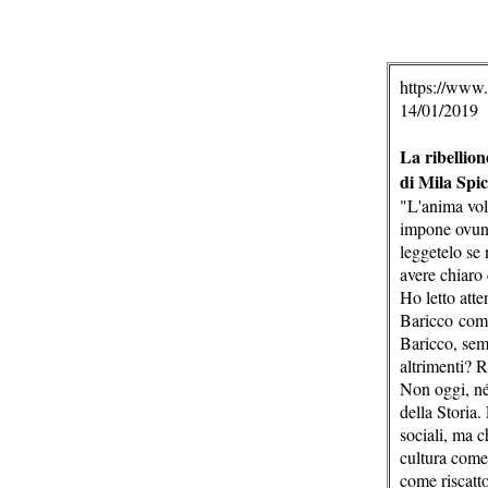
https://www.
14/01/2019
La ribellio
di Mila Spic
"L'anima volg
impone ovunq
leggetelo se 
avere chiaro 
Ho letto atte
Baricco comp
Baricco, sem
altrimenti? 
Non oggi, né 
della Storia.
sociali, ma c
cultura come 
come riscatto