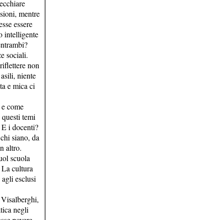
vecchiare
isioni, mentre
esse essere
o intelligente
 entrambi?
e sociali.
riflettere non
sili, niente
ta e mica ci
o e come
 questi temi
 E i docenti?
 chi siano, da
n altro.
uol scuola
 La cultura
 agli esclusi
 Visalberghi,
ica negli
asse povere