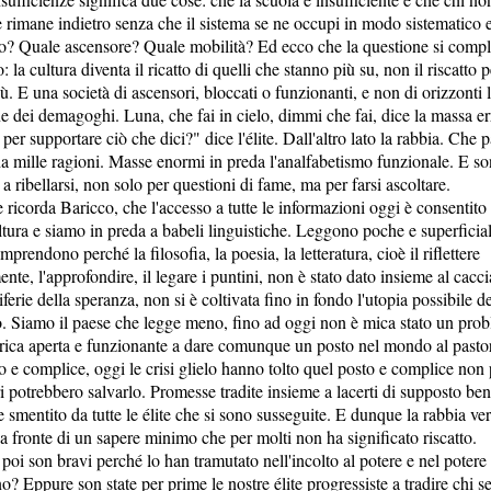
 rimane indietro senza che il sistema se ne occupi in modo sistematico e 
to? Quale ascensore? Quale mobilità? Ed ecco che la questione si compli
: la cultura diventa il ricatto di quelli che stanno più su, non il riscatto 
ù. E una società di ascensori, bloccati o funzionanti, e non di orizzonti li
e dei demagoghi. Luna, che fai in cielo, dimmi che fai, dice la massa er
 per supportare ciò che dici?" dice l'élite. Dall'altro lato la rabbia. Che 
a mille ragioni. Masse enormi in preda l'analfabetismo funzionale. E s
a ribellarsi, non solo per questioni di fame, ma per farsi ascoltare.
ricorda Baricco, che l'accesso a tutte le informazioni oggi è consentito
ura e siamo in preda a babeli linguistiche. Leggono poche e superficiali
mprendono perché la filosofia, la poesia, la letteratura, cioè il riflettere
te, l'approfondire, il legare i puntini, non è stato dato insieme al cacci
erie della speranza, non si è coltivata fino in fondo l'utopia possibile de
o. Siamo il paese che legge meno, fino ad oggi non è mica stato un pro
brica aperta e funzionante a dare comunque un posto nel mondo al pastor
o e complice, oggi le crisi glielo hanno tolto quel posto e complice non
bri potrebbero salvarlo. Promesse tradite insieme a lacerti di supposto b
smentito da tutte le élite che si sono susseguite. E dunque la rabbia ver
a fronte di un sapere minimo che per molti non ha significato riscatto.
oi son bravi perché lo han tramutato nell'incolto al potere e nel potere d
o? Eppure son state per prime le nostre élite progressiste a tradire chi s