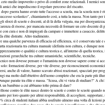
i ceto medio impoverito o privo di comfort zone relazionali. I nemici son
li amici che impediscono il regolare percorso del riscatto.
 dopo guerra hanno avuto tutte l'accesso a scuola, ma la scuola non è ri
"successo scolastico", chiamiamolo così, a tutta la massa. Non tanto per 
li sforzi di scuole e docenti, al di là della vulgata, ma per disorganizza
carenza di risorse, per mancata necessità di formare un ceto docente di p
re con cura e non di impiegati da campare e immettere a casaccio, delitt
da élite distratte. Altro tradimento.
 una qualche parvenza di efficacia ed efficienza, si è conservata tale e 
utta reazionaria tra cultura manuale (definita non cultura, e dunque non
apprezzamento e qualità) e cultura teorica e, all'interno di quella teorica,
arazioni gerarchiche tra culture umanistiche, scientifiche, tecniche.
ecnico non dovesse pensare o l'umanista non dovesse sapere come si acc
olo: formazioni diverse, per vite diverse, per riconoscimenti economici 
ersi, anche di valore, hanno scavato abissi reazionari, spacciati per pro
ngi ma molto dall'obiettivo dell'uomo completo che era la parte più illu
que paratie tra élite e massa. "Scusa, chi vi vieta di studiare?" A chi 
 un bambino a cui abbiamo tolto prima di dare?
llione contro le élite nasce dentro le scuole e contro le scuole quando 
anto per loro quanto per altrui responsabilità, di accogliere, supportare,
% circa di studenti italiani abbia usufruito almeno una volta di lezioni p
sufficienze significa due cose: che la scuola è insufficiente e che chi n