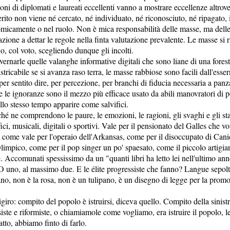
oni di diplomati e laureati eccellenti vanno a mostrare eccellenze altrov
erito non viene né cercato, né individuato, né riconosciuto, né ripagato
omicamente o nel ruolo. Non è mica responsabilità delle masse, ma delle 
azione a dettar le regole nella finta valutazione prevalente. Le masse si 
, col voto, scegliendo dunque gli incolti.
vernarle quelle valanghe informative digitali che sono liane di una fore
stricabile se si avanza raso terra, le masse rabbiose sono facili dall'esse
er sentito dire, per percezione, per branchi di fiducia necessaria a pan
 e le ignoranze sono il mezzo più efficace usato da abili manovratori di p
llo stesso tempo apparire come salvifici.
ché ne comprendono le paure, le emozioni, le ragioni, gli svaghi e gli sta
ci, musicali, digitali o sportivi. Vale per il pensionato del Galles che v
, come vale per l'operaio dell'Arkansas, come per il disoccupato di Cani
'Olimpico, come per il pop singer un po' spaesato, come il piccolo artigian
 Accomunati spessissimo da un "quanti libri ha letto lei nell'ultimo an
 uno, al massimo due. E le élite progressiste che fanno? Langue sepolt
no, non è la rosa, non è un tulipano, è un disegno di legge per la promo
rigiro: compito del popolo è istruirsi, diceva quello. Compito della sinistr
siste e riformiste, o chiamiamole come vogliamo, era istruire il popolo,
tto, abbiamo finto di farlo.