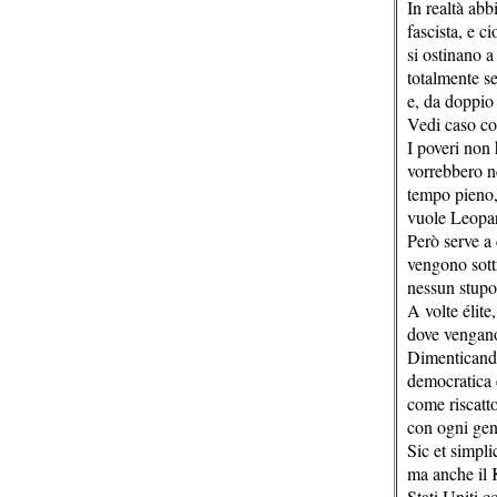
In realtà abb
fascista, e c
si ostinano a
totalmente sep
e, da doppio 
Vedi caso com
I poveri non 
vorrebbero n
tempo pieno, 
vuole Leopard
Però serve a
vengono sottr
nessun stupor
A volte élite
dove vengano 
Dimenticando,
democratica 
come riscatto
con ogni gene
Sic et simpl
ma anche il 
Stati Uniti 