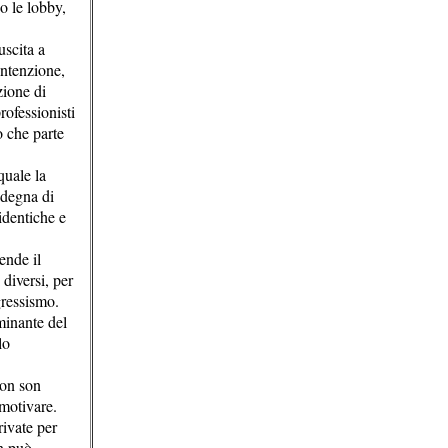
o le lobby,
uscita a
intenzione,
zione di
rofessionisti
o che parte
quale la
 degna di
 identiche e
ende il
diversi, per
gressismo.
minante del
lo
non son
 motivare.
rivate per
on può