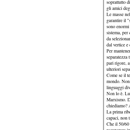
soprattutto d
gli amici deg
Le masse nel
garantire il 
sono enormi g
sistema, per 
da seleziona
dal vertice e 
Per mantenere
separatezza t
pari rigore, 
ulteriori sep
Come se il t
mondo. Non s
linguaggi div
Non lo è. Lu
Marxismo. Dun
chiediamo? A
La prima ribe
capaci, non t
Che il 50/60 
recuperare in