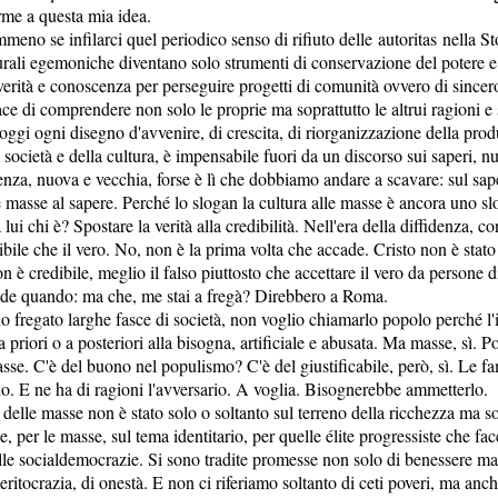
erme a questa mia idea.
eno se infilarci quel periodico senso di rifiuto delle autoritas nella S
lturali egemoniche diventano solo strumenti di conservazione del potere 
 verità e conoscenza per perseguire progetti di comunità ovvero di since
e di comprendere non solo le proprie ma soprattutto le altrui ragioni e
ggi ogni disegno d'avvenire, di crescita, di riorganizzazione della pro
società e della cultura, è impensabile fuori da un discorso sui saperi, nu
enza, nuova e vecchia, forse è lì che dobbiamo andare a scavare: sul sap
 masse al sapere. Perché lo slogan la cultura alle masse è ancora uno sl
lui chi è? Spostare la verità alla credibilità. Nell'era della diffidenza, co
bile che il vero. No, non è la prima volta che accade. Cristo non è stato 
n è credibile, meglio il falso piuttosto che accettare il vero da persone di
ade quando: ma che, me stai a fregà? Direbbero a Roma.
o fregato larghe fasce di società, non voglio chiamarlo popolo perché l'
 priori o a posteriori alla bisogna, artificiale e abusata. Ma masse, sì. 
sse. C'è del buono nel populismo? C'è del giustificabile, però, sì. Le f
io. E ne ha di ragioni l'avversario. A voglia. Bisognerebbe ammetterlo.
 delle masse non è stato solo o soltanto sul terreno della ricchezza ma so
e, per le masse, sul tema identitario, per quelle élite progressiste che fa
lle socialdemocrazie. Si sono tradite promesse non solo di benessere ma
meritocrazia, di onestà. E non ci riferiamo soltanto di ceti poveri, ma anc