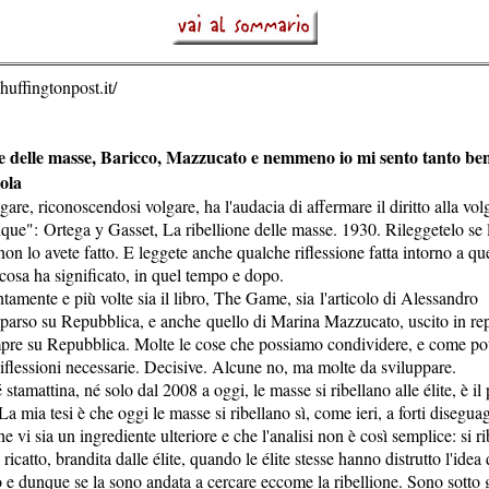
huffingtonpost.it/
ne delle masse, Baricco, Mazzucato e nemmeno io mi sento tanto be
ola
are, riconoscendosi volgare, ha l'audacia di affermare il diritto alla volg
ue": Ortega y Gasset, La ribellione delle masse. 1930. Rileggetelo se lo
non lo avete fatto. E leggete anche qualche riflessione fatta intorno a que
cosa ha significato, in quel tempo e dopo.
ntamente e più volte sia il libro, The Game, sia l'articolo di Alessandro
arso su Repubblica, e anche quello di Marina Mazzucato, uscito in rep
pre su Repubblica. Molte le cose che possiamo condividere, e come po
Riflessioni necessarie. Decisive. Alcune no, ma molte da sviluppare.
stamattina, né solo dal 2008 a oggi, le masse si ribellano alle élite, è il
 La mia tesi è che oggi le masse si ribellano sì, come ieri, a forti disegua
he vi sia un ingrediente ulteriore e che l'analisi non è così semplice: si ri
ricatto, brandita dalle élite, quando le élite stesse hanno distrutto l'idea 
 e dunque se la sono andata a cercare eccome la ribellione. Sono sotto g