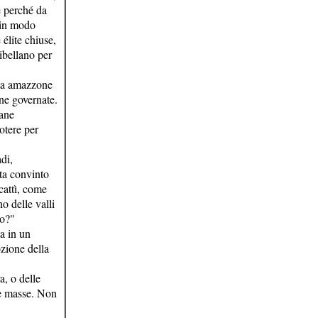
e perché da
, in modo
élite chiuse,
ribellano per
sta amazzone
rne governate.
zane
otere per
di,
ota convinto
cattì, come
o delle valli
no?"
a in un
zione della
a, o delle
 le masse. Non