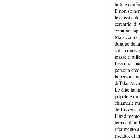
tutti le conf
E non so nemm
le classi cu
cercatrici di
comune capac
Ma siccome o
dunque della 
sulla conosc
masse e sulle
Ipse dixit ma 
persona credi
la persona no
diffida. Acc
Le élite hann
popolo è un a
chiamarle ma
dell'avversar
Il tradimento
tema cultural
riferimento a
riscatto, di 