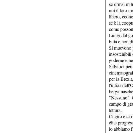
se ormai mili
noi il loro m
libero, econ
se è la coopt
come possono
Lungi dal go
buia e non di
Si muovono p
insostenibili
goderne e ne
Salvifici per
cinematografi
per la Brexit
l'ultras dell
bergamasche.
"Nessuno". O
campo di gra
lettura.
Ci giro e ci 
élite progres
lo abbiamo fa