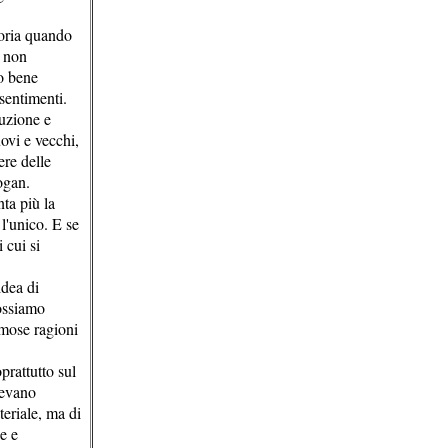
toria quando
e non
ro bene
 sentimenti.
duzione e
ovi e vecchi,
ere delle
ogan.
nta più la
l'unico. E se
 cui si
idea di
Possiamo
amose ragioni
prattutto sul
cevano
teriale, ma di
he e