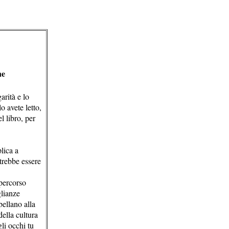
ne
arità e lo
 avete letto,
l libro, per
lica a
trebbe essere
 percorso
glianze
bellano alla
della cultura
li occhi tu