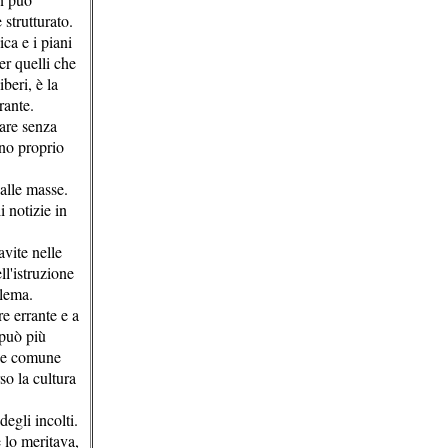
strutturato.
ca e i piani
per quelli che
beri, è la
rante.
pare senza
ono proprio
 alle masse.
 notizie in
avite nelle
ll'istruzione
blema.
e errante e a
 può più
ene comune
so la cultura
egli incolti.
e lo meritava,