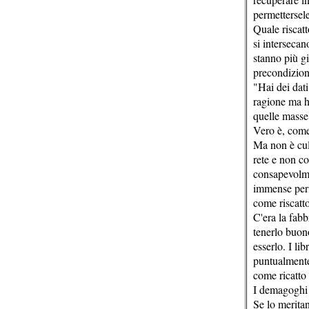
permettersele
Quale riscat
si intersecano
stanno più gi
precondizion
"Hai dei dati
ragione ma h
quelle masse 
Vero è, come 
Ma non è cult
rete e non co
consapevolmen
immense perif
come riscatt
C'era la fab
tenerlo buon
esserlo. I li
puntualmente 
come ricatto 
I demagoghi p
Se lo meritan