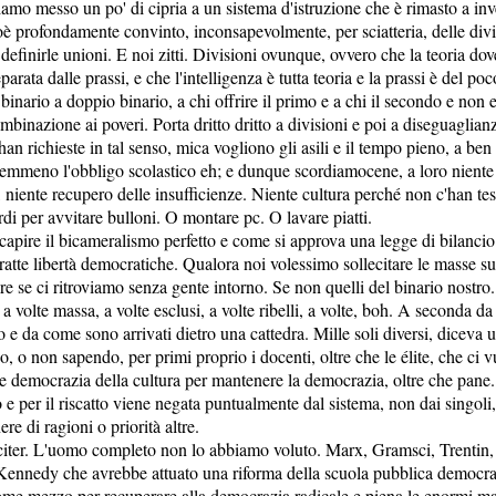
iamo messo un po' di cipria a un sistema d'istruzione che è rimasto a in
ioè profondamente convinto, inconsapevolmente, per sciatteria, delle div
 definirle unioni. E noi zitti. Divisioni ovunque, ovvero che la teoria dov
arata dalle prassi, e che l'intelligenza è tutta teoria e la prassi è del poc
binario a doppio binario, a chi offrire il primo e a chi il secondo e non
binazione ai poveri. Porta dritto dritto a divisioni e poi a diseguaglianz
han richieste in tal senso, mica vogliono gli asili e il tempo pieno, a ben 
emmeno l'obbligo scolastico eh; e dunque scordiamocene, a loro niente a
niente recupero delle insufficienze. Niente cultura perché non c'han tes
i per avvitare bulloni. O montare pc. O lavare piatti.
 capire il bicameralismo perfetto e come si approva una legge di bilanci
atte libertà democratiche. Qualora noi volessimo sollecitare le masse su
e se ci ritroviamo senza gente intorno. Se non quelli del binario nostro.
, a volte massa, a volte esclusi, a volte ribelli, a volte, boh. A seconda da
e da come sono arrivati dietro una cattedra. Mille soli diversi, diceva u
 o non sapendo, per primi proprio i docenti, oltre che le élite, che ci v
e democrazia della cultura per mantenere la democrazia, oltre che pane.
 e per il riscatto viene negata puntualmente dal sistema, non dai singoli,
re di ragioni o priorità altre.
iciter. L'uomo completo non lo abbiamo voluto. Marx, Gramsci, Trentin,
Kennedy che avrebbe attuato una riforma della scuola pubblica democrat
come mezzo per recuperare alla democrazia radicale e piena le enormi m