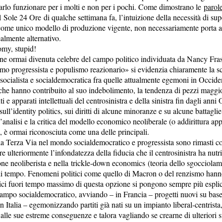
farlo funzionare per i molti e non per i pochi. Come dimostrano le
parole
 Sole 24 Ore di qualche settimana fa, l’intuizione della necessità di supe
come unico modello di produzione vigente, non necessariamente porta 
almente alternativo.
omy, stupid!
one ormai divenuta celebre del campo politico individuata da Nancy Fras
smo progressista e populismo reazionario» si evidenzia chiaramente la 
 socialista e socialdemocratica fra quelle attualmente egemoni in Occide
che hanno contribuito al suo indebolimento, la tendenza di pezzi maggior
ti e apparati intellettuali del centrosinistra e della sinistra fin dagli anni 
sull’identity politics, sui diritti di alcune minoranze e su alcune battaglie
’analisi e la critica del modello economico neoliberale (o addirittura a
, è ormai riconosciuta come una delle principali.
la Terza Via nel mondo socialdemocratico e progressista sono rimasti co
e ulteriormente l’infondatezza della fiducia che il centrosinistra ha nutri
one neoliberista e nella trickle-down economics (teoria dello sgocciola
di tempo. Fenomeni politici come quello di Macron o del renzismo hann
gici fuori tempo massimo di questa opzione si pongono sempre più esplic
campo socialdemocratico, avviando – in Francia – progetti nuovi su base 
 in Italia – egemonizzando partiti già nati su un impianto liberal-centrist
alle sue estreme conseguenze e talora vagliando se crearne di ulteriori 