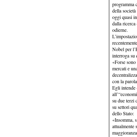
programma co
della società
oggi quasi in
dalla ricerca
odierne.
L’impostazio
recentemente
Nobel per l’
interroga su 
«Forse sono 
mercati e un
decentralizz
con la parol
Egli intende
all’“economi
su due terzi 
su settori qu
dello Stato:
«Insomma, si
attualmente s
maggioranza d