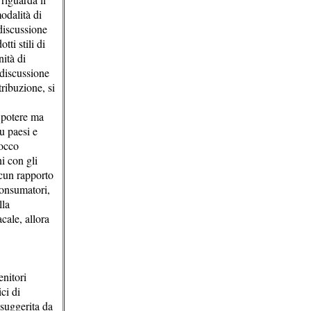
odalità di
discussione
ti stili di
nità di
 discussione
ribuzione, si
e potere ma
u paesi e
locco
i con gli
lcun rapporto
consumatori,
lla
cale, allora
enitori
ci di
 suggerita da