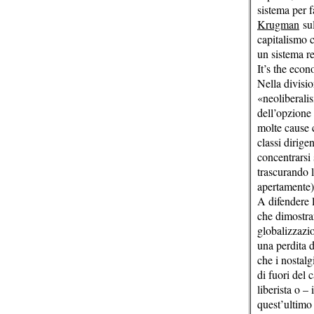
sistema per 
Krugman
sul
capitalismo 
un sistema re
It’s the econ
Nella divisi
«neoliberali
dell’opzione
molte cause 
classi dirigen
concentrarsi 
trascurando l
apertamente)
A difendere 
che dimostrar
globalizzazi
una perdita 
che i nostal
di fuori del 
liberista o –
quest’ultimo 