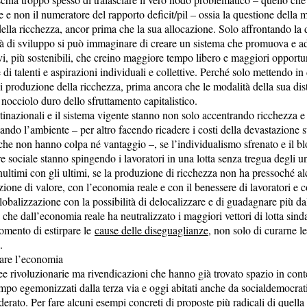
e non il numeratore del rapporto deficit/pil – ossia la questione della m
ella ricchezza, ancor prima che la sua allocazione. Solo affrontando la 
à di sviluppo si può immaginare di creare un sistema che promuova e adot
vi, più sostenibili, che creino maggiore tempo libero e maggiori opportu
 di talenti e aspirazioni individuali e collettive. Perché solo mettendo in
i produzione della ricchezza, prima ancora che le modalità della sua dist
 nocciolo duro dello sfruttamento capitalistico.
tinazionali e il sistema vigente stanno non solo accentrando ricchezza 
ndo l’ambiente – per altro facendo ricadere i costi della devastazione s
che non hanno colpa né vantaggio –, se l’individualismo sfrenato e il b
e sociale stanno spingendo i lavoratori in una lotta senza tregua degli un
enultimi con gli ultimi, se la produzione di ricchezza non ha pressoché a
ione di valore, con l’economia reale e con il benessere di lavoratori e 
globalizzazione con la possibilità di delocalizzare e di guadagnare più da
che dall’economia reale ha neutralizzato i maggiori vettori di lotta sinda
momento di estirpare le
cause delle diseguaglianze
, non solo di curarne le
.
are l’economia
e rivoluzionarie ma rivendicazioni che hanno già trovato spazio in cont
empo egemonizzati dalla terza via e oggi abitati anche da socialdemocrati
erato. Per fare alcuni esempi concreti di proposte più radicali di quella