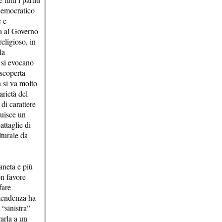
Democratico
e e
sa al Governo
religioso, in
la
e si evocano
iscoperta
n si va molto
arietà del
di carattere
tuisce un
attaglie di
lturale da
aneta e più
on favore
fare
 tendenza ha
 “sinistra”
rarla a un