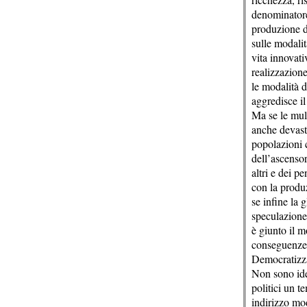
denominatore 
produzione d
sulle modalit
vita innovati
realizzazione
le modalità d
aggredisce il
Ma se le mul
anche devasta
popolazioni 
dell’ascensor
altri e dei p
con la produz
se infine la 
speculazione 
è giunto il 
conseguenze
Democratizz
Non sono ide
politici un t
indirizzo mod