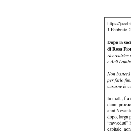
https://jacobin
1 Febbraio 
Dopo la soc
di Rosa Fio
ricercatrice
e Acli Lomb
Non basterà 
per farlo fun
curarne le 
In molti, fra
danni provoca
anni Novanta
dopo, larga p
“ravveduti” h
capitale, non