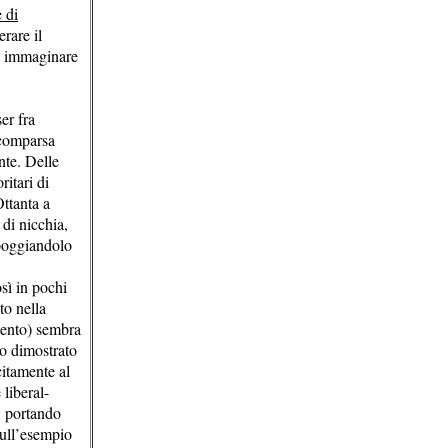
 di
rare il
a immaginare
er fra
scomparsa
nte. Delle
itari di
Ottanta a
 di nicchia,
ppoggiandolo
sì in pochi
to nella
mento) sembra
o dimostrato
itamente al
liberal-
a, portando
sull’esempio