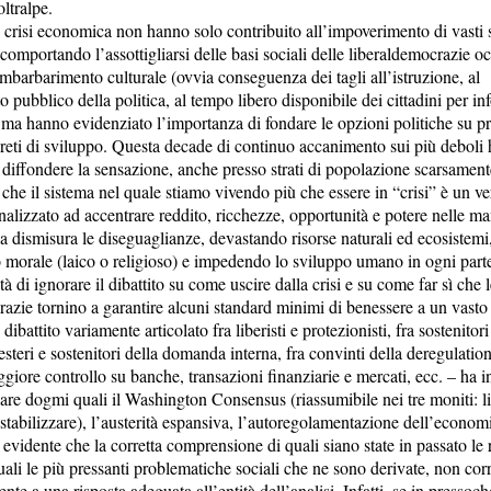
oltralpe.
 crisi economica non hanno solo contribuito all’impoverimento di vasti st
omportando l’assottigliarsi delle basi sociali delle liberaldemocrazie oc
mbarbarimento culturale (ovvia conseguenza dei tagli all’istruzione, al
 pubblico della politica, al tempo libero disponibile dei cittadini per in
, ma hanno evidenziato l’importanza di fondare le opzioni politiche su p
reti di sviluppo. Questa decade di continuo accanimento sui più deboli 
 diffondere la sensazione, anche presso strati di popolazione scarsament
, che il sistema nel quale stiamo vivendo più che essere in “crisi” è un v
alizzato ad accentrare reddito, ricchezze, opportunità e potere nelle ma
 dismisura le diseguaglianze, devastando risorse naturali ed ecosistemi
o morale (laico o religioso) e impedendo lo sviluppo umano in ogni parte
tà di ignorare il dibattito su come uscire dalla crisi e su come far sì che 
razie tornino a garantire alcuni standard minimi di benessere a un vast
dibattito variamente articolato fra liberisti e protezionisti, fra sostenitori
esteri e sostenitori della domanda interna, fra convinti della deregulation
giore controllo su banche, transazioni finanziarie e mercati, ecc. – ha i
re dogmi quali il Washington Consensus (riassumibile nei tre moniti: li
 stabilizzare), l’austerità espansiva, l’autoregolamentazione dell’economi
evidente che la corretta comprensione di quali siano state in passato le r
uali le più pressanti problematiche sociali che ne sono derivate, non co
te a una risposta adeguata all’entità dell’analisi. Infatti, se in pressoché t