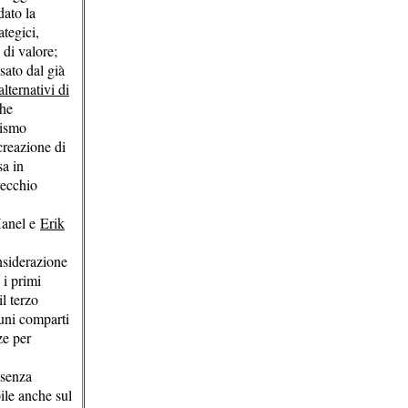
dato la
tegici,
di valore;
sato dal già
lternativi di
che
lismo
creazione di
sa in
vecchio
Hanel e
Erik
nsiderazione
 i primi
l terzo
cuni comparti
ze per
 senza
ile anche sul