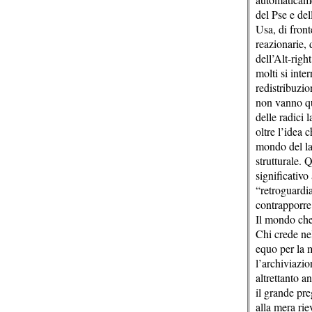
del Pse e de
Usa, di front
reazionarie, 
dell’Alt-right
molti si inte
redistribuzio
non vanno qua
delle radici 
oltre l’idea 
mondo del la
strutturale.
significativo
“retroguardia
contrapporre 
Il mondo che
Chi crede nel
equo per la m
l’archiviazio
altrettanto a
il grande pre
alla mera rie