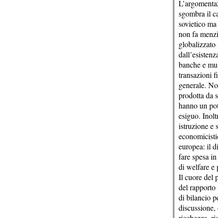
L’argomentaz
sgombra il c
sovietico ma 
non fa menzio
globalizzato 
dall’esistenz
banche e mult
transazioni f
generale. No
prodotta da s
hanno un pote
esiguo. Inolt
istruzione e 
economicisti
europea: il d
fare spesa in 
di welfare e
Il cuore del 
del rapporto 
di bilancio p
discussione, 
ricchezza, ri