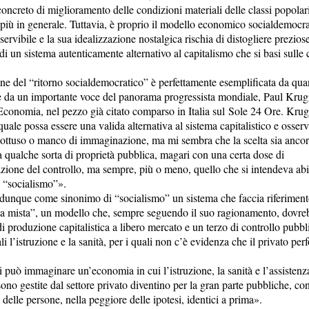
ncreto di miglioramento delle condizioni materiali delle classi popolar
 più in generale. Tuttavia, è proprio il modello economico socialdemocra
servibile e la sua idealizzazione nostalgica rischia di distogliere prezios
 di un sistema autenticamente alternativo al capitalismo che si basi sulle
ne del “ritorno socialdemocratico” è perfettamente esemplificata da qua
 da un importante voce del panorama progressista mondiale, Paul Kru
Economia, nel pezzo già citato comparso in Italia sul Sole 24 Ore. Kru
quale possa essere una valida alternativa al sistema capitalistico e osserv
ottuso o manco di immaginazione, ma mi sembra che la scelta sia ancora
a qualche sorta di proprietà pubblica, magari con una certa dose di
azione del controllo, ma sempre, più o meno, quello che si intendeva ab
a “socialismo”».
 dunque come sinonimo di “socialismo” un sistema che faccia riferimen
a mista”, un modello che, sempre seguendo il suo ragionamento, dovre
di produzione capitalistica a libero mercato e un terzo di controllo pubbl
ali l’istruzione e la sanità, per i quali non c’è evidenza che il privato pe
 può immaginare un’economia in cui l’istruzione, la sanità e l’assistenz
ono gestite dal settore privato diventino per la gran parte pubbliche, con 
elle persone, nella peggiore delle ipotesi, identici a prima».