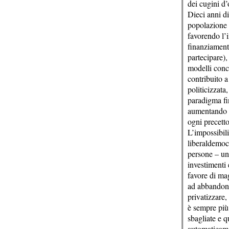
dei cugini d’
Dieci anni di
popolazione c
favorendo l’i
finanziamento
partecipare)
modelli conc
contribuito a
politicizzata
paradigma fin
aumentando a
ogni precett
L’impossibili
liberaldemoc
persone – un 
investimenti 
favore di mag
ad abbandona
privatizzare,
è sempre più 
sbagliate e q
automaticamen