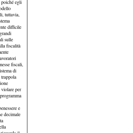
 poiché egli
odello
, tuttavia,
istema
te difficile
 grandi
li sulle
la fiscalità
mente
avoratori
esse fiscali,
sistema di
a trappola
nione
 violare per
 il programma
 benessere e
che decimale
ta
ella
riguarda il