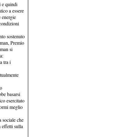
i e quindi
tico a essere
e energie
 condizioni
nto sostenuto
gman, Premio
gman si
a:
 tra i
itualmente
to
bbe basarsi
ico esercitato
rformi meglio
a sociale che
effetti sulla