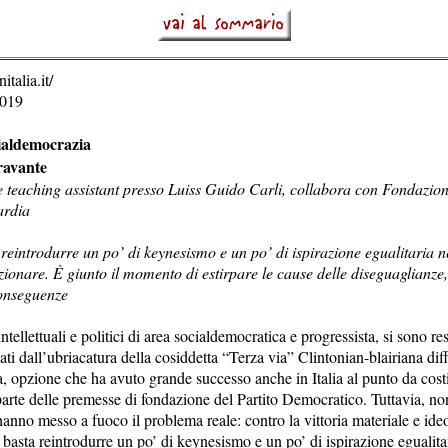
italia.it/
2019
ialdemocrazia
ravante
 e teaching assistant presso Luiss Guido Carli, collabora con Fondazione
ardia
reintrodurre un po’ di keynesismo e un po’ di ispirazione egualitaria n
zionare. È giunto il momento di estirpare le cause delle diseguaglianze,
conseguenze
 intellettuali e politici di area socialdemocratica e progressista, si sono re
ti dall’ubriacatura della cosiddetta “Terza via” Clintonian-blairiana dif
, opzione che ha avuto grande successo anche in Italia al punto da costi
arte delle premesse di fondazione del Partito Democratico. Tuttavia, non 
anno messo a fuoco il problema reale: contro la vittoria materiale e ide
 basta reintrodurre un po’ di keynesismo e un po’ di ispirazione egualita