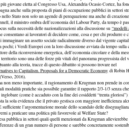
più giovane eletta al Congresso Usa, Alexandria Ocasio Cortez, ha fon
gna anche sulla proposta di piani di occupazione pubblici in settori stra
 nello Stato non solo un agende di perequazione ma anche di creazione 
ell, il ministro ombra dell’economia del Labour Party, da tempo è pas
cus sulla necessità delle nazionalizzazioni alla discussione su
“modelli a
e consentano ai lavoratori di decidere come, cosa e per chi produrre e 
i immaginare un assetto sociale radicalmente diverso dal vigente capita
a pochi; i Verdi Europei con la loro discussione avviata da tempo sulla 
ttore della riconversione energetica, dell’economia circolare e della mes
 territorio sono una delle forze più vitali del panorama progressista del 
uanto alla teoria, tracce di questo dibattito si possono trovare nel
rnatives to Capitalism. Proposals for a Democratic Economy
di Robin 
(Verso, 2016).
a non meno importante, il ragionamento di Krugman non prende in co
ali modalità pratiche sia possibile garantire il rapporto 2/3-1/3 senza che
 inglobare (come è accaduto con la fine dei cosiddetti “trenta gloriosi”) i
ta la sola evidenza che il privato gestisca con maggiore inefficienza al
 sufficiente l’argomentazione morale dello scandalo delle diseguaglian
erni a praticare una politica più favorevole al Welfare State?
sa pubblica in settori quali quelli menzionati da Krugman allevierebbe
fferenze di un gran numero di persone e sarebbe concretamente sostenib