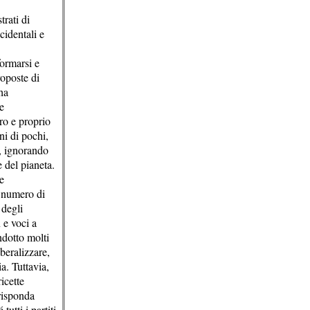
rati di
cidentali e
formarsi e
roposte di
ha
e
ero e proprio
ni di pochi,
, ignorando
 del pianeta.
le
o numero di
 degli
 e voci a
ndotto molti
beralizzare,
a. Tuttavia,
icette
rrisponda
utti i partiti