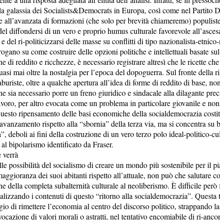
lla galassia dei Socialists&Democrats in Europa, così come nel Partito 
e all’avanzata di formazioni (che solo per brevità chiameremo) populist
del diffondersi di un vero e proprio humus culturale favorevole all’asce
 e del ri-politicizzarsi delle masse su conflitti di tipo nazionalista-etnico-
rrogano su come costruire delle opzioni politiche e intellettuali basate sul
ne di reddito e ricchezze, è necessario registrare altresì che le ricette ch
si mai oltre la nostalgia per l’epoca del dopoguerra. Sul fronte della r
laburiste, oltre a qualche apertura all’idea di forme di reddito di base, no
che sia necessario porre un freno giuridico e sindacale alla dilagante prec
voro, per altro evocata come un problema in particolare giovanile e non 
 Questo ripensamento delle basi economiche della socialdemocrazia costi
 avanzamento rispetto alla “sbornia” della terza via, ma si concentra su b
”, deboli ai fini della costruzione di un vero terzo polo ideal-politico-cu
al bipolarismo identificato da Fraser.
 verrà
le possibilità del socialismo di creare un mondo più sostenibile per il pi
aggioranza dei suoi abitanti rispetto all’attuale, non può che salutare c
ne della completa subalternità culturale al neoliberismo. È difficile però 
nalizzando i contenuti di questo “ritorno alla socialdemocrazia”. Questa
gio di rimettere l’economia al centro del discorso politico, strappando la
vocazione di valori morali o astratti, nel tentativo encomiabile di ri-anco