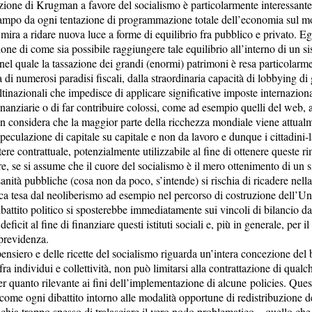
ione di Krugman a favore del socialismo è particolarmente interessante
ampo da ogni tentazione di programmazione totale dell’economia sul m
mira a ridare nuova luce a forme di equilibrio fra pubblico e privato. Egli
ne di come sia possibile raggiungere tale equilibrio all’interno di un s
nel quale la tassazione dei grandi (enormi) patrimoni è resa particolarmen
a di numerosi paradisi fiscali, dalla straordinaria capacità di lobbying di
inazionali che impedisce di applicare significative imposte internaziona
inanziarie o di far contribuire colossi, come ad esempio quelli del web, al
n considera che la maggior parte della ricchezza mondiale viene attual
peculazione di capitale su capitale e non da lavoro e dunque i cittadini-l
re contrattuale, potenzialmente utilizzabile al fine di ottenere queste rim
re, se si assume che il cuore del socialismo è il mero ottenimento di un 
sanità pubbliche (cosa non da poco, s’intende) si rischia di ricadere nell
ca tesa dal neoliberismo ad esempio nel percorso di costruzione dell’U
ibattito politico si sposterebbe immediatamente sui vincoli di bilancio da
deficit al fine di finanziare questi istituti sociali e, più in generale, per
 previdenza.
pensiero e delle ricette del socialismo riguarda un’intera concezione del
fra individui e collettività, non può limitarsi alla contrattazione di qual
er quanto rilevante ai fini dell’implementazione di alcune policies. Ques
come ogni dibattito intorno alle modalità opportune di redistribuzione d
schia troppo spesso di tralasciare il vero nodo problematico – quello che 