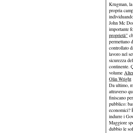
Krugman, la 
propria campa
individuando
John Mc Donn
importante fo
proprietà”
ch
permettano d
controllato d
lavoro nel se
sicurezza del
continente. Q
volume
Alte
Olin Wright
Da ultimo, m
attraverso qu
finiscano per
pubblico: bas
economici? È
indurre i Gov
Maggiore spe
dubbio le so