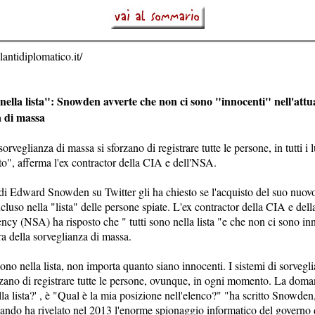
antidiplomatico.it/
nella lista": Snowden avverte che non ci sono "innocenti" nell'attua
a di massa
sorveglianza di massa si sforzano di registrare tutte le persone, in tutti i 
", afferma l'ex contractor della CIA e dell'NSA.
di Edward Snowden su Twitter gli ha chiesto se l'acquisto del suo nuo
cluso nella "lista" delle persone spiate. L'ex contractor della CIA e dell
cy (NSA) ha risposto che " tutti sono nella lista "e che non ci sono in
era della sorveglianza di massa.
sono nella lista, non importa quanto siano innocenti. I sistemi di sorvegl
rzano di registrare tutte le persone, ovunque, in ogni momento. La dom
la lista?' , è "Qual è la mia posizione nell'elenco?" "ha scritto Snowden
ando ha rivelato nel 2013 l'enorme spionaggio informatico del governo d