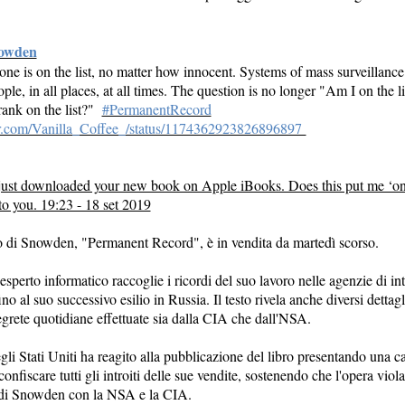
owden
ne is on the list, no matter how innocent. Systems of mass surveillance 
ople, in all places, at all times. The question is no longer "Am I on the lis
ank on the list?"
#PermanentRecord
ter.com/Vanilla_Coffee_/status/1174362923826896897
t downloaded your new book on Apple iBooks. Does this put me ‘on t
to you. 19:23 - 18 set 2019
ro di Snowden, "Permanent Record", è in vendita da martedì scorso.
'esperto informatico raccoglie i ricordi del suo lavoro nelle agenzie di in
ino al suo successivo esilio in Russia. Il testo rivela anche diversi dettagl
grete quotidiane effettuate sia dalla CIA che dall'NSA.
gli Stati Uniti ha reagito alla pubblicazione del libro presentando una ca
confiscare tutti gli introiti delle sue vendite, sostenendo che l'opera viol
 di Snowden con la NSA e la CIA.