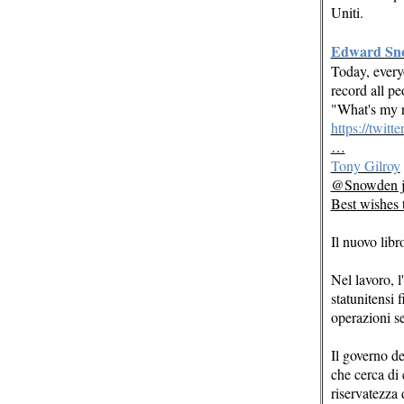
Uniti.
Edward Sn
Today, everyo
record all pe
"What's my r
https://twit
…
Tony Gilroy
@Snowden jus
Best wishes 
Il nuovo lib
Nel lavoro, l
statunitensi f
operazioni se
Il governo de
che cerca di 
riservatezza