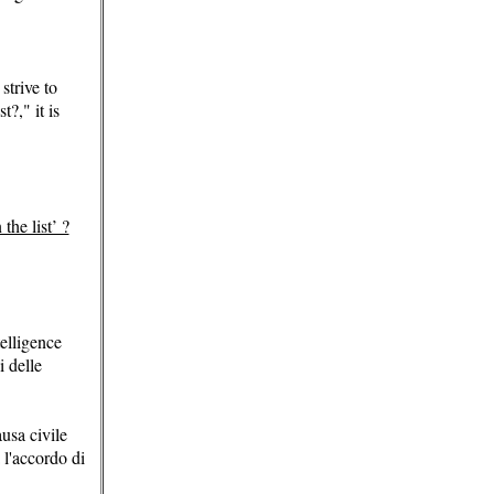
strive to
t?," it is
he list’ ?
telligence
i delle
usa civile
a l'accordo di