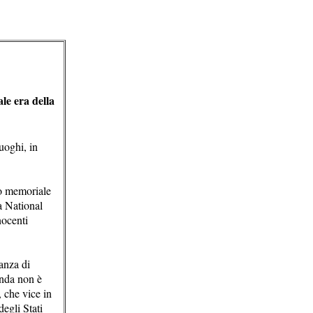
le era della
luoghi, in
vo memoriale
a National
nocenti
ianza di
anda non è
, che vice in
egli Stati