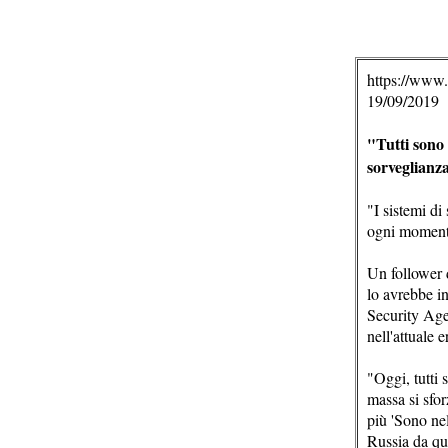
https://www.l
19/09/2019
"Tutti sono 
sorveglianz
"I sistemi di 
ogni momento
Un follower 
lo avrebbe in
Security Agen
nell'attuale 
"Oggi, tutti 
massa si sfo
più 'Sono nel
Russia da qu