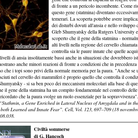
di fronte a un pericolo incombente. Come risul
questo gene (statmina) diventano eccessivam
temerari. La scoperta potrebbe avere implica
dei disturbi dovuti all'ansia e nello sviluppo 
Gleb Shumyatsky della Rutgers University e
scoperto che il gene della statmina - normal
alti livelli nella regione del cervello chiamat
controlla sia le paure innate che quelle acquisi
livelli di ansia insolitamente bassi anche in situazioni che dovrebbero is
ostrano anche minori reazioni di fronte a condizioni che in precedenza 
o che i topi sono privi della normale memoria per la paura. "Anche se u
ciuti nel cervello dei mammiferi è proprio quello che controlla il condi
humyatsky - si sa ben poco dei meccanismi molecolari alla base di ques
 il gene della statmina ha un compito fondamentale nel controllo delle 
 ricordato che la paura svolge un ruolo essenziale per la sopravvivenza"
: “Stathmin, a Gene Enriched in Lateral Nucleus of Amygdala and in t
 both Learned and Innate Fear”. Cell, Vol. 123, 697–709 (18 novemb
.08.038.
Civiltà sommerse
di G. Hancoch