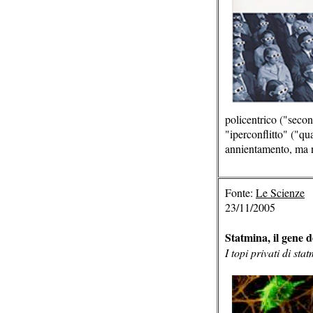
policentrico ("seco
"iperconflitto" ("q
annientamento, ma n
Fonte:
Le Scienze
23/11/2005
Statmina, il gene 
I topi privati di s