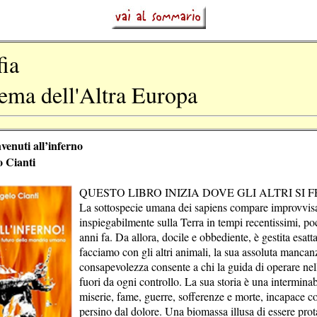
fia
 tema dell'Altra Europa
venuti all’inferno
 Cianti
QUESTO LIBRO INIZIA DOVE GLI ALTRI SI
La sottospecie umana dei sapiens compare improvvis
inspiegabilmente sulla Terra in tempi recentissimi, po
anni fa. Da allora, docile e obbediente, è gestita esa
facciamo con gli altri animali, la sua assoluta mancan
consapevolezza consente a chi la guida di operare nell’
fuori da ogni controllo. La sua storia è una interminabi
miserie, fame, guerre, sofferenze e morte, incapace c
persino dal dolore. Una biomassa illusa di essere pro