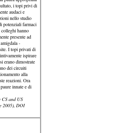
tato, i topi privi di
ente audaci e
zioni nello studio
di potenziali farmaci
 colleghi hanno
mente presente ad
a amigdala -
te. I topi privati di
tintivamente ispirare
si erano dimostrate
no dei circuiti
zionamento alla
te reazioni. Ora
paure innate e di
.
he CS and US
re 2005), DOI