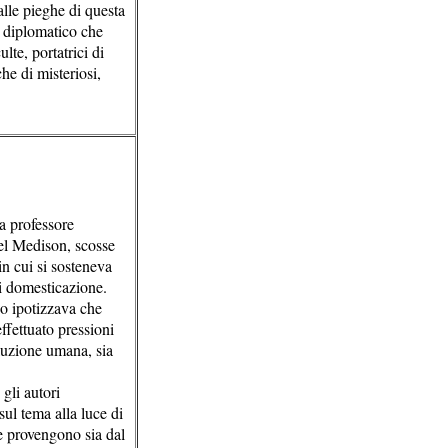
lle pieghe di questa
o diplomatico che
lte, portatrici di
he di misteriosi,
ra professore
el Medison, scosse
n cui si sosteneva
di domesticazione.
o ipotizzava che
ffettuato pressioni
luzione umana, sia
gli autori
ul tema alla luce di
e provengono sia dal