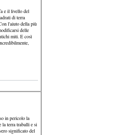
 e il livello del
drati di terra
on l'aiuto della più
odificarsi delle
tichi miti. E così
incredibilmente,
o in pericolo la
a terra traballi e si
 vero significato del