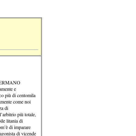
 FERMANO
amente e
co più di centomila
ttamente come noi
za di
arbitrio più totale,
le litania di
om’è di imparare
tagonista di vicende