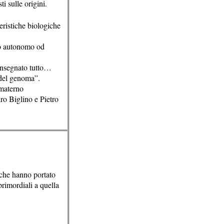
ti sulle origini.
eristiche biologiche
so autonomo od
 insegnato tutto…
 del genoma”.
 materno
ro Biglino e Pietro
e che hanno portato
primordiali a quella