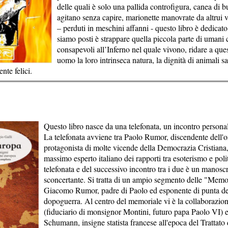
delle quali è solo una pallida controfigura, canea di bu
agitano senza capire, marionette manovrate da altrui 
– perduti in meschini affanni - questo libro è dedicato.
siamo posti è strappare quella piccola parte di umani
consapevoli all’Inferno nel quale vivono, ridare a ques
uomo la loro intrinseca natura, la dignità di animali sani
te felici.
Questo libro nasce da una telefonata, un incontro persona
La telefonata avviene tra Paolo Rumor, discendente dell
protagonista di molte vicende della Democrazia Cristiana, 
massimo esperto italiano dei rapporti tra esoterismo e poli
telefonata e del successivo incontro tra i due è un manoscri
sconcertante. Si tratta di un ampio segmento delle "Memor
Giacomo Rumor, padre di Paolo ed esponente di punta de
dopoguerra. Al centro del memoriale vi è la collaborazio
(fiduciario di monsignor Montini, futuro papa Paolo VI) 
Schumann, insigne statista francese all'epoca del Trattat