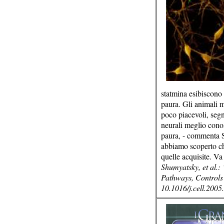
statmina esibiscono 
paura. Gli animali m
poco piacevoli, segn
neurali meglio conos
paura, - commenta S
abbiamo scoperto che
quelle acquisite. Va
Shumyatsky, et al.
Pathways, Controls
10.1016/j.cell.2005