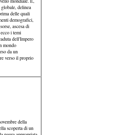
vello mondiale. E,
a globale, delinea
prima delle quali
menti demografici,
sorse, ascesa di
 ecco i temi
 caduta dell'Impero
 un mondo
orso da un
e verso il proprio
novembre della
della scoperta di un
 la paura appropriata