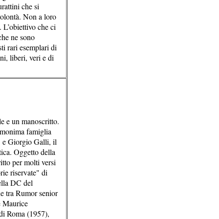
rattini che si
volontà. Non a loro
 L’obiettivo che ci
 che ne sono
ti rari esemplari di
, liberi, veri e di
le e un manoscritto.
'omonima famiglia
e Giorgio Galli, il
tica. Oggetto della
tto per molti versi
ie riservate" di
lla DC del
ne tra Rumor senior
e Maurice
o di Roma (1957),