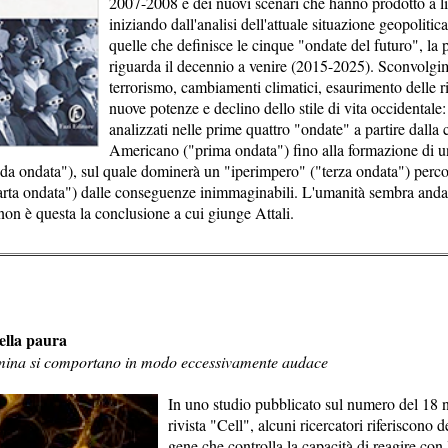
2007-2008 e dei nuovi scenari che hanno prodotto a li
iniziando dall'analisi dell'attuale situazione geopolitic
quelle che definisce le cinque "ondate del futuro", la 
riguarda il decennio a venire (2015-2025). Sconvolgi
terrorismo, cambiamenti climatici, esaurimento delle ri
nuove potenze e declino dello stile di vita occidentale:
analizzati nelle prime quattro "ondate" a partire dalla
Americano ("prima ondata") fino alla formazione di
nda ondata"), sul quale dominerà un "iperimpero" ("terza ondata") perc
uarta ondata") dalle conseguenze inimmaginabili. L'umanità sembra andar
on è questa la conclusione a cui giunge Attali.
della paura
tatmina si comportano in modo eccessivamente audace
In uno studio pubblicato sul numero del 18 
rivista "Cell", alcuni ricercatori riferiscono 
gene che controlla la capacità di reagire con