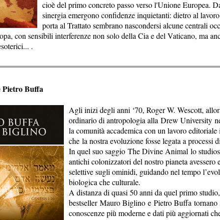
cioè del primo concreto passo verso l'Unione Europea. Da
sinergia emergono confidenze inquietanti: dietro al lavor
porta al Trattato sembrano nascondersi alcune centrali occu
opa, con sensibili interferenze non solo della Cia e del Vaticano, ma anc
soterici... .
 Pietro Buffa
Agli inizi degli anni ‘70, Roger W. Wescott, allo
ordinario di antropologia alla Drew University n
la comunità accademica con un lavoro editoriale i
che la nostra evoluzione fosse legata a processi 
In quel suo saggio The Divine Animal lo studios
antichi colonizzatori del nostro pianeta avessero e
selettive sugli ominidi, guidando nel tempo l’evo
biologica che culturale.
A distanza di quasi 50 anni da quel primo studio, 
bestseller Mauro Biglino e Pietro Buffa tornano s
conoscenze più moderne e dati più aggiornati ch