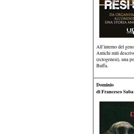
All’interno del gen
Antichi miti descriv
(ectogenesi), una po
Buffa.
Dominio
di
Francesco Saba