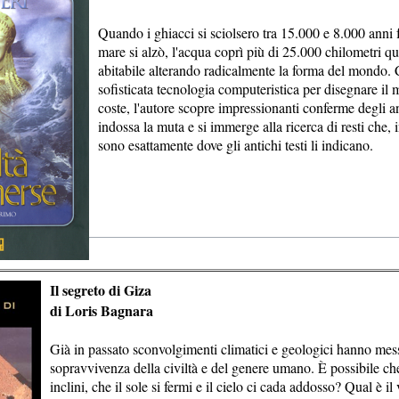
Quando i ghiacci si sciolsero tra 15.000 e 8.000 anni fa
mare si alzò, l'acqua coprì più di 25.000 chilometri qua
abitabile alterando radicalmente la forma del mondo. C
sofisticata tecnologia computeristica per disegnare il m
coste, l'autore scopre impressionanti conferme degli an
indossa la muta e si immerge alla ricerca di resti che, 
sono esattamente dove gli antichi testi li indicano.
Il segreto di Giza
di Loris Bagnara
Già in passato sconvolgimenti climatici e geologici hanno mess
sopravvivenza della civiltà e del genere umano. È possibile che l
inclini, che il sole si fermi e il cielo ci cada addosso? Qual è il